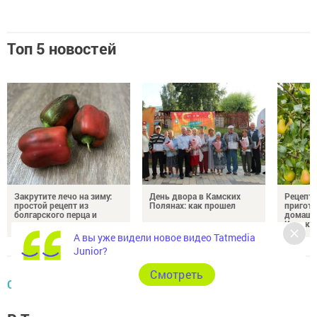
Топ 5 новостей
Закрутите лечо на зиму:
День двора в Камских
Рецепты
простой рецепт из
Полянах: как прошел
пригото
болгарского перца и
домашн
помидоров
Камски
А вы уже видели новое видео Tatmedia
Junior?
Cмотреть
ОБЩЕСТВО