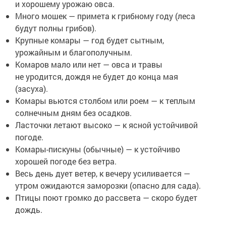
и хорошему урожаю овса.
Много мошек — примета к грибному году (леса
будут полны грибов).
Крупные комары — год будет сытным,
урожайным и благополучным.
Комаров мало или нет — овса и травы
не уродится, дождя не будет до конца мая
(засуха).
Комары вьются столбом или роем — к теплым
солнечным дням без осадков.
Ласточки летают высоко — к ясной устойчивой
погоде.
Комары-пискуны (обычные) — к устойчиво
хорошей погоде без ветра.
Весь день дует ветер, к вечеру усиливается —
утром ожидаются заморозки (опасно для сада).
Птицы поют громко до рассвета — скоро будет
дождь.