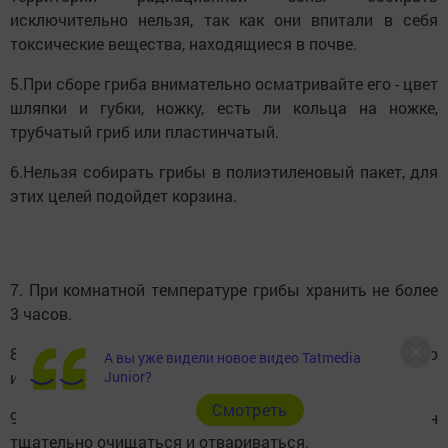
исключительно нельзя, так как они впитали в себя
токсические вещества, находящиеся в почве.
5.При сборе гриба внимательно осматривайте его - цвет
шляпки и губки, ножку, есть ли кольца на ножке,
трубчатый гриб или пластинчатый.
6.Нельзя собирать грибы в полиэтиленовый пакет, для
этих целей подойдет корзина.
7. При комнатной температуре грибы хранить не более
3 часов.
8. Для хранения урожая не использовать оцинкованную
А вы уже видели новое видео Tatmedia
или алюминиевую посуду.
Junior?
Cмотреть
9.Перед приготовлением любой вид грибов должен
тщательно очищаться и отвариваться.