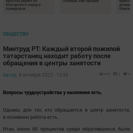
простой рецепт из
Полянах: как прошел
пригото
болгарского перца и
домашн
помидоров
Камски
ОБЩЕСТВО
Минтруд РТ: Каждый второй пожилой
татарстанец находит работу после
обращения в центры занятости
Автор,
6 октября 2023 - 13:39
616
0
0
Вопросы трудоустройства у населения есть.
Однако, для тех, кто обращается в центр занятости,
в основном работа есть.
Итак, около 60 процентов среди обратившихся, были