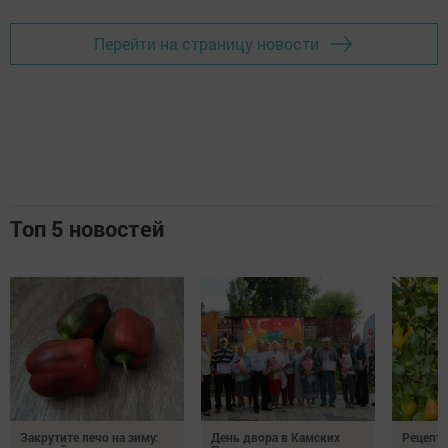
Перейти на страницу новости
Топ 5 новостей
Закрутите лечо на зиму:
День двора в Камских
Рецепты