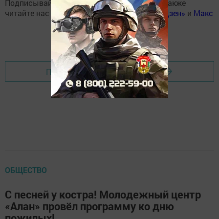
Подписывайтесь на наш
Telegram-канал
, а также
читайте нас
Вконтакте
,
Одноклассниках
,
«Дзен»
и
Макс
Перейти на страницу новости
ОБЩЕСТВО
С песней у костра! Молодежный центр
«Алан» провёл программу ко дню
пожилых!