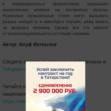
и индивидуальные предпочтения, оказывают
значительное влияние на восприятие музыки.
Различные музыкальные стили могут вызывать
разные эмоции и, в некоторых случаях, даже влиять
на здоровье человека. Однако все это зависит
от психоэмоционального состояния человека.
Автор: Юсуф Фаткылов
Следите за самым важным и интересным в
Telegram-канале
Татмедиа
Читайте новости Татарстана в
национальном мессенджере MАХ:
https://max.ru/tatmedia