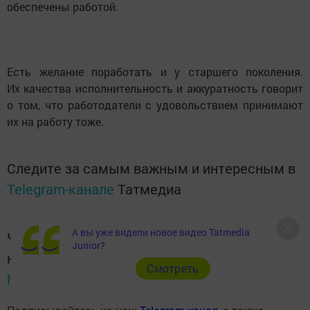
обеспечены работой.
Есть желание поработать и у старшего поколения.
Их качества исполнительность и аккуратность говорит
о том, что работодатели с удовольствием принимают
их на работу тоже.
Следите за самым важным и интересным в
Telegram-канале
Татмедиа
А вы уже видели новое видео Tatmedia
Читайте новости Татарстана в
Junior?
национальном мессенджере MАХ:
Cмотреть
https://max.ru/tatmedia