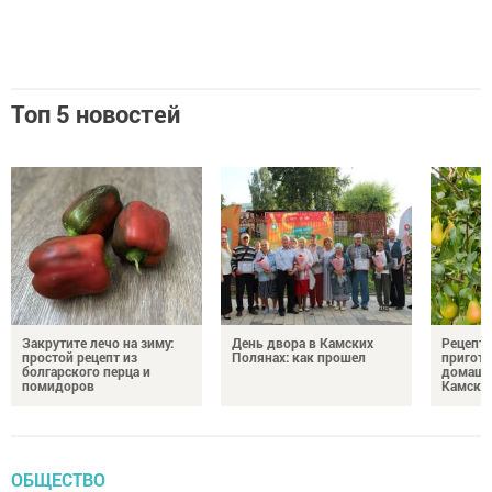
Топ 5 новостей
Закрутите лечо на зиму:
День двора в Камских
Рецепты
простой рецепт из
Полянах: как прошел
пригото
болгарского перца и
домашн
помидоров
Камски
ОБЩЕСТВО