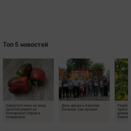
Топ 5 новостей
Закрутите лечо на зиму:
День двора в Камских
Рецепты
простой рецепт из
Полянах: как прошел
пригото
болгарского перца и
домашн
помидоров
Камски