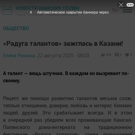
НОВОСТИ КАМСКИХ ПОЛЯН
16+
3
Автоматическое закрытие баннера через
Газета "Посинформ" - Нижнекамский район
ОБЩЕСТВО
«Радуга талантов» зажглась в Казани!
Елена Ромина,
22 августа 2025 - 08:03
503
0
0
А талант — вещь штучная. В каждом он вызревает по-
своему.
Рецепт же помощи развитию талантов весьма схож:
теплые отношения, доверие, любовь и интерес близких
людей, друзей. Это срабатывает всегда. И в этом
в очередной раз убедили всех проживающие Камско-
Полянского дома-интерната на традиционном
фестивале «Радуга талантов» среди получателей