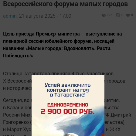
Всероссийского форума малых городов
admin,
21 августа 2025 - 17:09
326
0
0
Цель приезда Премьер-министра – выступление на
пленарной сессии юбилейного форума, носящей
название «Малые города: Вдохновлять. Расти.
Побеждать!».
Столица Татарстана приняла 4 тыс. участников
X Всероссийского форума «Развитие малых городов
и исторических поселений».
Сегодня, во второй день проведения мероприятия,
в Казани собрались Председатель Правительства
России Михаил Мишустин, вице-премьеры РФ Дмитрий
Григоренко (руководитель Аппарата Правительства)
и Марат Хуснуллин, министр строительства и ЖКХ