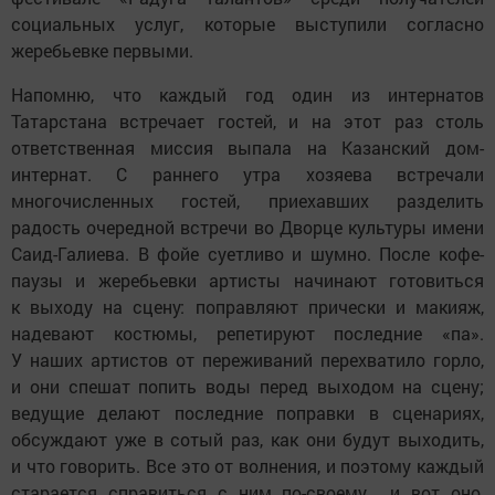
социальных услуг, которые выступили согласно
жеребьевке первыми.
Напомню, что каждый год один из интернатов
Татарстана встречает гостей, и на этот раз столь
ответственная миссия выпала на Казанский дом-
интернат. С раннего утра хозяева встречали
многочисленных гостей, приехавших разделить
радость очередной встречи во Дворце культуры имени
Саид-Галиева. В фойе суетливо и шумно. После кофе-
паузы и жеребьевки артисты начинают готовиться
к выходу на сцену: поправляют прически и макияж,
надевают костюмы, репетируют последние «па».
У наших артистов от переживаний перехватило горло,
и они спешат попить воды перед выходом на сцену;
ведущие делают последние поправки в сценариях,
обсуждают уже в сотый раз, как они будут выходить,
и что говорить. Все это от волнения, и поэтому каждый
старается справиться с ним по-своему... и вот оно,