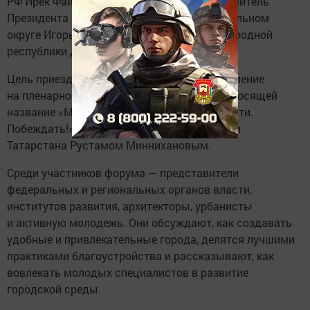
РФ Ирек Файзуллин, полномочный представитель
Президента России в Приволжском федеральном
округе Игорь Комаров и глава Донецкой народной
республики Денис Пушилин.
Цель приезда Премьер-министра — выступление
на пленарной сессии юбилейного форума, носящей
название «Малые города: Вдохновлять. Расти.
Побеждать!». Также он встретился с Раисом
Татарстана Рустамом Миннихановым.
Среди участников форума — представители
федеральных и региональных органов власти,
институтов развития, архитекторы, урбанисты
и активную молодежь. Они обсуждают, как создавать
удобные и привлекательные города, делятся лучшими
практиками благоустройства и рассказывают, как
вовлекать молодых специалистов в развитие
городской среды.