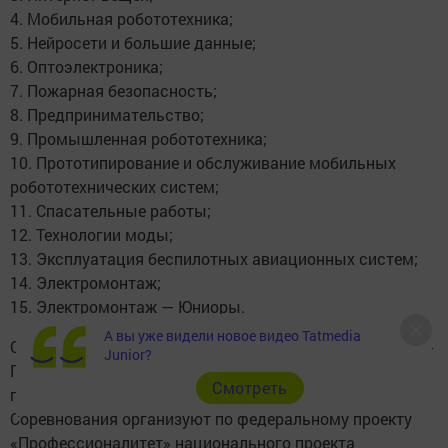
4. Мобильная робототехника;
5. Нейросети и большие данные;
6. Оптоэлектроника;
7. Пожарная безопасность;
8. Предпринимательство;
9. Промышленная робототехника;
10. Прототипирование и обслуживание мобильных
робототехнических систем;
11. Спасательные работы;
12. Технологии моды;
13. Эксплуатация беспилотных авиационных систем;
14. Электромонтаж;
15. Электромонтаж — Юниоры.
А вы уже видели новое видео Tatmedia
Следующий финал «Профессионалов» пройдет в Санкт-
Junior?
Петербурге — с 29 ноября по 4 декабря, где участники
Cмотреть
покажут мастерство уже по 30 компетенциям.
Соревнования организуют по федеральному проекту
«Профессионалитет» национального проекта