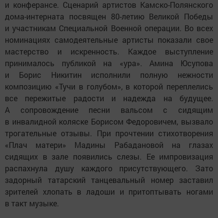
и конферансе. Сценарий артистов Камско-Полянского
дома-интерната посвящен 80-летию Великой Победы
и участникам Специальной Военной операции. Во всех
номинациях самодеятельные артисты показали свое
мастерство и искренность. Каждое выступление
принималось публикой на «ура». Амина Юсупова
и Борис Никитин исполнили полную нежности
композицию «Тучи в голубом», в которой переплелись
все пережитые радости и надежда на будущее.
А сопровождение песни вальсом с сидящим
в инвалидной коляске Борисом Федоровичем, вызвало
трогательные отзывы. При прочтении стихотворения
«Плач матери» Мадины Рабадановой на глазах
сидящих в зале появились слезы. Ее импровизация
распахнула душу каждого присутствующего. Зато
задорный татарский танцевальный номер заставил
зрителей хлопать в ладоши и притоптывать ногами
в такт музыке.