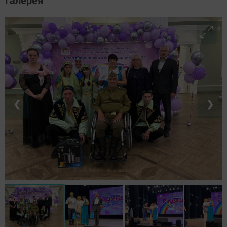
Галерея
❮
❯