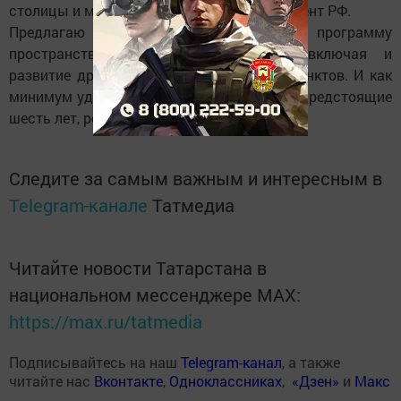
столицы и малые города», - заявил Президент РФ.
Предлагаю развернуть масштабную программу
пространственного развития России, включая и
развитие других городов и населенных пунктов. И как
минимум удвоить расходы на эти цели в предстоящие
шесть лет, резюмировал он.
Следите за самым важным и интересным в
Telegram-канале
Татмедиа
Читайте новости Татарстана в
национальном мессенджере MАХ:
https://max.ru/tatmedia
Подписывайтесь на наш
Telegram-канал
, а также
читайте нас
Вконтакте
,
Одноклассниках
,
«Дзен»
и
Макс