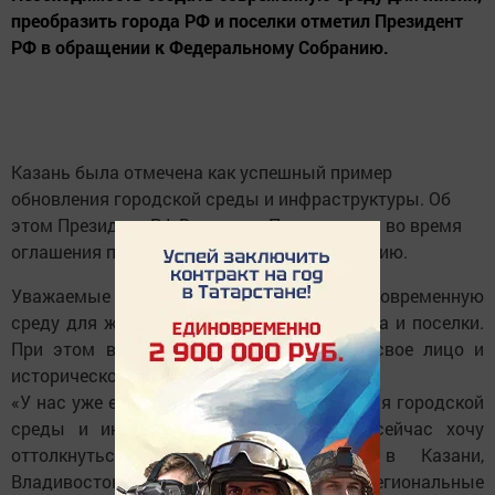
преобразить города РФ и поселки отметил Президент
РФ в обращении к Федеральному Собранию.
Казань была отмечена как успешный пример
обновления городской среды и инфраструктуры. Об
этом Президент РФ Владимир Путин заявил во время
оглашения послания Федеральному Собранию.
Уважаемые коллеги, нам нужно создать современную
среду для жизни, преобразить наши города и поселки.
При этом важно, чтобы они сохранили свое лицо и
историческое наследие, отметил он.
«У нас уже есть успешный опыт обновления городской
среды и инфраструктуры. Я от этого сейчас хочу
оттолкнуться. Этот опыт есть и в Казани,
Владивостоке, Сочи, меняются многие региональные