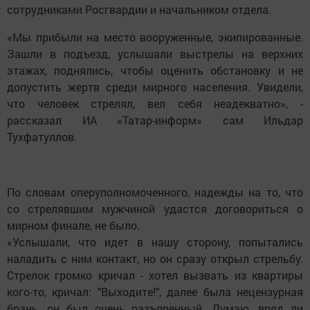
сотрудниками Росгвардии и начальником отдела.
«Мы прибыли на место вооруженные, экипированные.
Зашли в подъезд, услышали выстрелы на верхних
этажах, поднялись, чтобы оценить обстановку и не
допустить жертв среди мирного населения. Увидели,
что человек стрелял, вел себя неадекватно», -
рассказал ИА «Татар-информ» сам Ильдар
Тухфатуллов.
По словам оперуполномоченного, надежды на то, что
со стрелявшим мужчиной удастся договориться о
мирном финале, не было.
«Услышали, что идет в нашу сторону, попытались
наладить с ним контакт, но он сразу открыл стрельбу.
Стрелок громко кричал - хотел вызвать из квартиры
кого-то, кричал: "Выходите!", далее была нецензурная
брань, он был очень разъяренный. Думаю, вряд ли