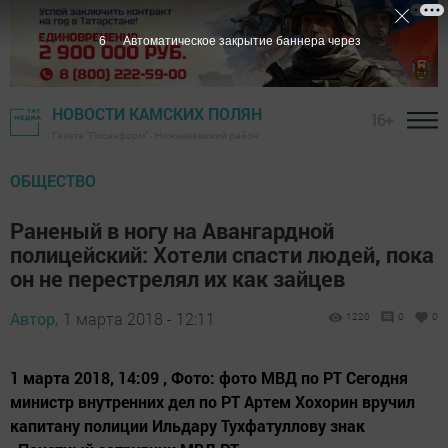
6
Автоматическое закрытие баннера через
НОВОСТИ КАМСКИХ ПОЛЯН
16+
Газета "Посинформ" - Нижнекамский район
ОБЩЕСТВО
Раненый в ногу на Авангардной
полицейский: Хотели спасти людей, пока
он не перестрелял их как зайцев
Автор,
1 марта 2018 - 12:11
1220
0
0
1 марта 2018, 14:09 , Фото: фото МВД по РТ Сегодня
министр внутренних дел по РТ Артем Хохорин вручил
капитану полиции Ильдару Тухфатуллову знак