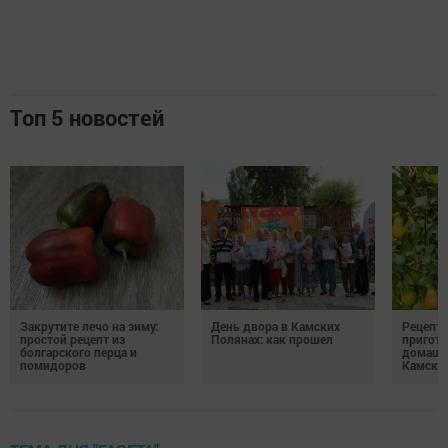
Топ 5 новостей
Закрутите лечо на зиму:
День двора в Камских
Рецепты
простой рецепт из
Полянах: как прошел
пригото
болгарского перца и
домашн
помидоров
Камски