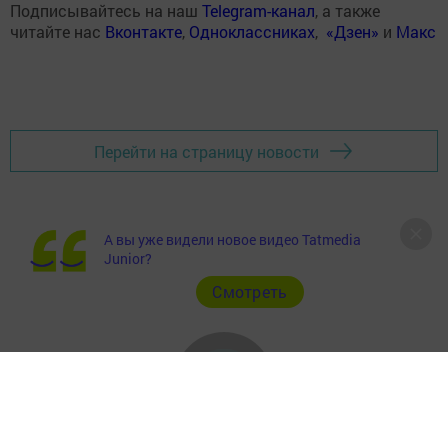
Подписывайтесь на наш
Telegram-канал
, а также
читайте нас
Вконтакте
,
Одноклассниках
,
«Дзен»
и
Макс
Перейти на страницу новости
А вы уже видели новое видео Tatmedia
Junior?
Cмотреть