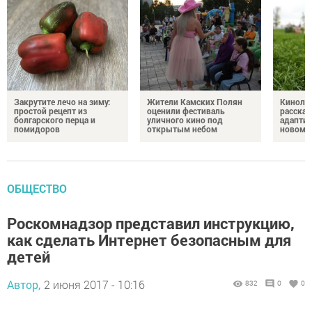
Закрутите лечо на зиму:
Жители Камских Полян
Кинолог
простой рецепт из
оценили фестиваль
рассказ
болгарского перца и
уличного кино под
адаптир
помидоров
открытым небом
новому
ОБЩЕСТВО
Роскомнадзор представил инструкцию,
как сделать Интернет безопасным для
детей
Автор,
2 июня 2017 - 10:16
832
0
0