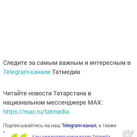
Следите за самым важным и интересным в
Telegram-канале
Татмедиа
Читайте новости Татарстана в
национальном мессенджере MАХ:
https://max.ru/tatmedia
Подписывайтесь на наш
Telegram-канал
, а также
читайте нас
Вконтакте
,
Одноклассниках
,
«Дзен»
и
Макс
А вы уже видели новое видео Tatmedia