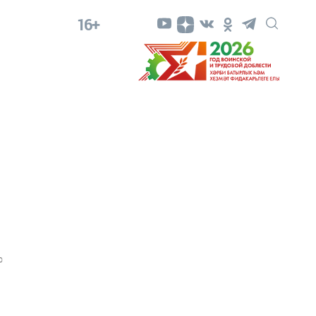
16+
0