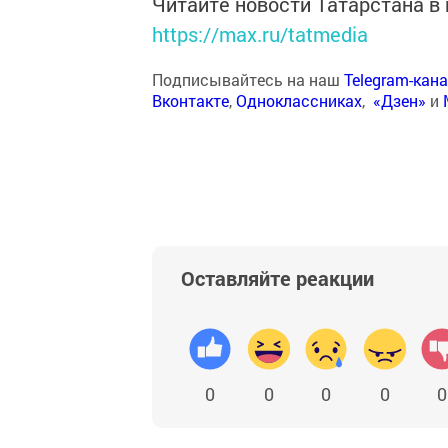
Читайте новости Татарстана 
https://max.ru/tatmedia
Подписывайтесь на наш
Telegram-кан
Вконтакте
,
Одноклассниках
,
«Дзен»
и
Оставляйте реакции
0
0
0
0
0