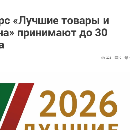
урс «Лучшие товары и
на» принимают до 30
а
223
0