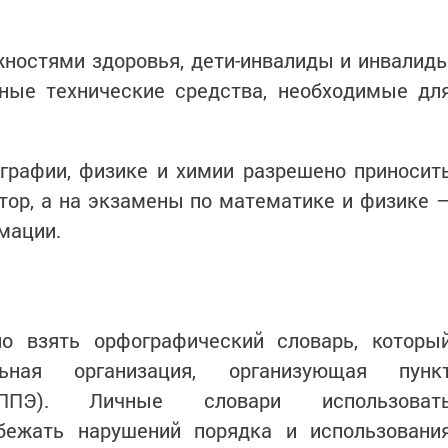
ностями здоровья, дети-инвалиды и инвалид
ьные технические средства, необходимые дл
ографии, физике и химии разрешено приносит
ор, а на экзамены по математике и физике 
мации.
о взять орфографический словарь, которы
льная организация, организующая пунк
ППЭ). Личные словари использоват
бежать нарушений порядка и использовани