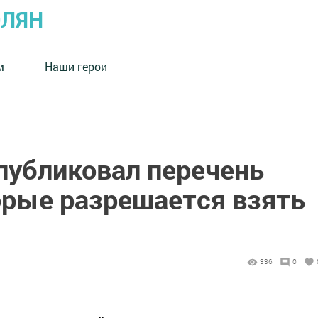
ОЛЯН
м
Наши герои
публиковал перечень
орые разрешается взять
336
0