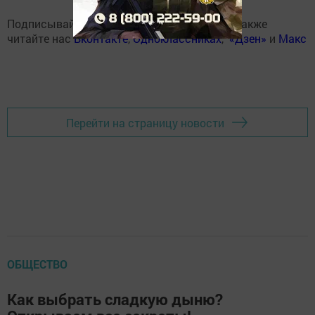
Подписывайтесь на наш
Telegram-канал
, а также
читайте нас
Вконтакте
,
Одноклассниках
,
«Дзен»
и
Макс
Перейти на страницу новости
ОБЩЕСТВО
Как выбрать сладкую дыню?