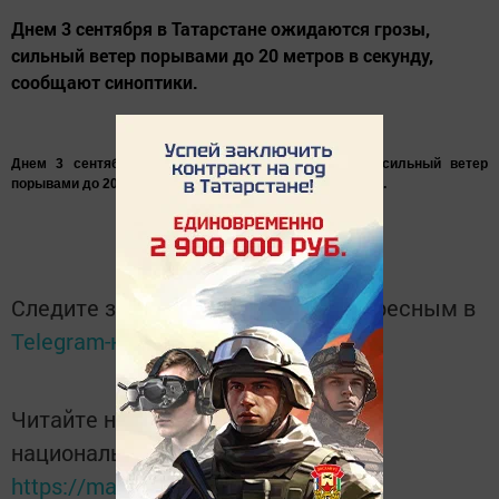
Днем 3 сентября в Татарстане ожидаются грозы,
сильный ветер порывами до 20 метров в секунду,
сообщают синоптики.
Днем 3 сентября в Татарстане ожидаются грозы, сильный ветер
порывами до 20 метров в секунду, сообщают синоптики.
Следите за самым важным и интересным в
Telegram-канале
Татмедиа
Читайте новости Татарстана в
национальном мессенджере MАХ:
https://max.ru/tatmedia