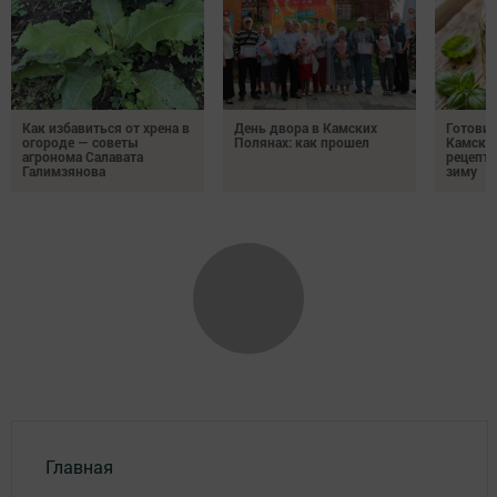
Как избавиться от хрена в
День двора в Камских
Готови
огороде — советы
Полянах: как прошел
Камских
агронома Салавата
рецепты
Галимзянова
зиму
Главная