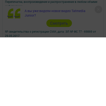
Перепечатка, воспроизведение и распространение в любом объеме
информации,
размещенной на сайте, возможна только с письменного согласия
А вы уже видели новое видео Tatmedia
редакций СМИ.
Junior?
При поддержке Республиканского агентства по печати и массовым
Cмотреть
коммуникациям.
Наименование СМИ: Посинформ
№ свидетельства о регистрации СМИ, дата: ЭЛ № ФС 77 - 69869 от
29.05.2017
выдано Федеральной службой по надзору в сфере связи,
информационных технологий и массовых коммуникаций
ФИО главного редактора: Халиуллина Надежда Михайловна
Адрес редакции: 423564, Российская Федерация, Республика
Татарстан, Нижнекамский район, пгт Камские Поляны, д. 1/18А,
помещение 102.
Телефон редакции: +7(8555) 33-60-60
Электронная почта редакции: posinform@yandex.ru
Для сообщений о фактах коррупции: posinform@yandex.ru
Учредитель СМИ: АО «ТАТМЕДИА»
Антикоррупционная политика
АО «ТАТМЕДИА» использует «cookie»
для персонализации сервисов и
удобства пользователей сайтом.
Использование «cookie» можно отменить в настройках браузера.
Политика конфиденциальности