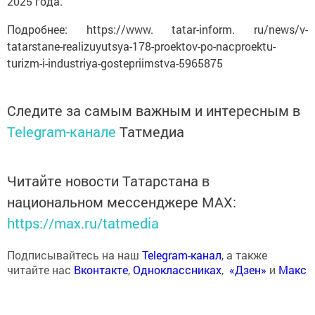
2025 года.
Подробнее: https://www. tatar-inform. ru/news/v-
tatarstane-realizuyutsya-178-proektov-po-nacproektu-
turizm-i-industriya-gostepriimstva-5965875
Следите за самым важным и интересным в
Telegram-канале
Татмедиа
Читайте новости Татарстана в
национальном мессенджере MАХ:
https://max.ru/tatmedia
Подписывайтесь на наш
Telegram-канал
, а также
читайте нас
Вконтакте
,
Одноклассниках
,
«Дзен»
и
Макс