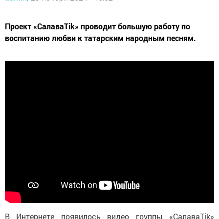
Проект «СалаваТіk» проводит большую работу по
воспитанию любви к татарским народным песням.
В Интернете появилось видео группы «СалаваТіk»