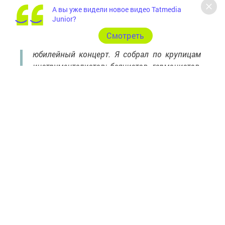
редактор журналов «Салават купере»
А вы уже видели новое видео Tatmedia
и «Сабантуй» Зиля Файзуллина.
Junior?
Cмотреть
«В этом году мы провели 5-летний
юбилейный концерт. Я собрал по крупицам
инструменталистов: баянистов, гармонистов,
скрипачей, домристов, кубызистов
и кураистов, исполнителей на ударных
инструментах. Они аккомпонировали
вокальному ансамблю под управлением
Гульназ Джамильевны, а также выступали
отдельно. Если зрители, посмотрев клип,
захотят поиграть на баяне или других
инструментах, мы ждем их в детской
филармонии», — отметил в свою очередь
Ильнур Ганеев.
Проект «СалаваТіk» проводит большую работу