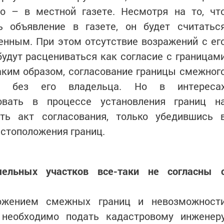
но – в местной газете. Несмотря на то, чт
 объявление в газете, он будет считатьс
нным. При этом отсутствие возражений с ег
будут расцениваться как согласие с границам
аким образом, согласование границы смежног
ся без его владельца. Но в интереса
овать в процессе установления границ н
ть акт согласования, только убедившись 
стоположения границ.
мельных участков все-таки не согласны 
ложением смежных границ и невозможност
 необходимо подать кадастровому инженер