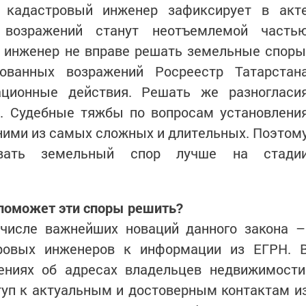
 кадастровый инженер зафиксирует в акт
ы возражений станут неотъемлемой часть
 инженер не вправе решать земельные споры
ованных возражений Росреестр Татарстан
рационные действия. Решать же разногласи
е. Судебные тяжбы по вопросам установлени
ними из самых сложных и длительных. Поэтом
овать земельный спор лучше на стади
о поможет эти споры решить?
в числе важнейших новаций данного закона 
тровых инженеров к информации из ЕГРН. 
дениях об адресах владельцев недвижимости
туп к актуальным и достоверным контактам и