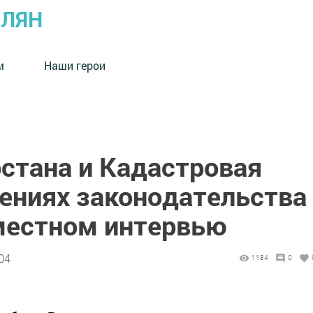
ОЛЯН
м
Наши герои
рстана и Кадастровая
нениях законодательства
вместном интервью
04
1184
0