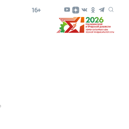
16+
0