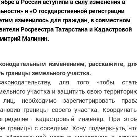
ябре в России вступили в силу изменения в
ьности» и «О государственной регистрации
 этим изменилось для граждан, в совместном
ители Росреестра Татарстана и Кадастровой
Дмитрий Малинин.
конодательным изменениям, расскажите, дл
ь границы земельного участка.
аконодательству, для того чтобы стат
ельного участка и защитить свою территори
 лиц, необходимо зарегистрировать прав
тановив границы своего участка. Координат
определяет кадастровый инженер. При это
е границы с соседями. Хочу подчеркнуть, чт