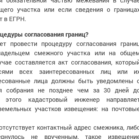
ся обязательной частью межевания в случа
щего участка или если сведения о граница
 в ЕГРН.
оцедуры согласования границ?
т провести процедуру согласования грани
ладельцем смежного участка или на обще
учае составляется акт согласования, которы
сями всех заинтересованных лиц или и
ресованные лица должны быть уведомлены 
я собрания не позднее чем за 30 дней д
 этого кадастровый инженер направляе
емельных участков извещения: на почтовы
отсутствует контактный адрес смежника, либ
ернулось не врученным, такое извещени