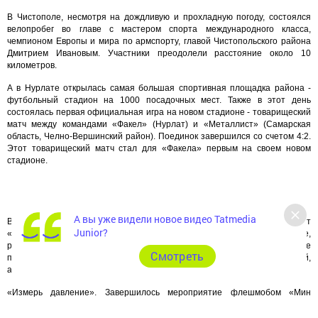
В Чистополе, несмотря на дождливую и прохладную погоду, состоялся
велопробег во главе с мастером спорта международного класса,
чемпионом Европы и мира по армспорту, главой Чистопольского района
Дмитрием Ивановым. Участники преодолели расстояние около 10
километров.
А в Нурлате открылась самая большая спортивная площадка района -
футбольный стадион на 1000 посадочных мест. Также в этот день
состоялась первая официальная игра на новом стадионе - товарищеский
матч между командами «Факел» (Нурлат) и «Металлист» (Самарская
область, Челно-Вершинский район). Поединок завершился со счетом 4:2.
Этот товарищеский матч стал для «Факела» первым на своем новом
стадионе.
А вы уже видели новое видео Tatmedia
В Менделеевске в зале Дворца культуры прошел праздничный концерт
Junior?
«Наша гордость и слава, Татарстан Выступили татарские, кряшенские,
русские, удмуртские, марийские ансамбли. Также работали интерактивные
Cмотреть
площадки. ДШИ проводила мастер-классы по аквагриму и росписью хной,
а ЦРБ - акцию
«Измерь давление». Завершилось мероприятие флешмобом «Мин
яратам сине, Татарстан».