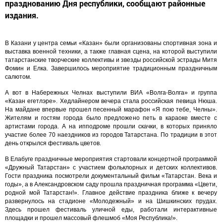
празднованию Дня республики, сообщают районные
издания.
В Казани у центра семьи «Казан» были организованы спортивная зона и
выставка военной техники, а также главная сцена, на которой выступили
татарстанские творческие коллективы и звезды российской эстрады Митя
Фомин и Елка. Завершилось мероприятие традиционным праздничным
салютом.
А вот в Набережных Челнах выступили ВИА «Волга-Волга» и группа
«Казан егетлэре». Хедлайнером вечера стала российская певица Нюша.
На майдане впервые прошел песенный марафон «Я пою тебе, Челны».
Жителям и гостям города было предложено петь в караоке вместе с
артистами города. А на ипподроме прошли скачки, в которых приняло
участие более 70 наездников из городов Татарстана. По традиции в этот
день открылся фестиваль цветов.
В Елабуге праздничные мероприятия стартовали концертной программой
«Дружный Татарстан» с участием фольклорных и детских коллективов.
Гости праздника посмотрели документальный фильм «Татарстан. Века и
годы», а в Александровском саду прошла праздничная программа «Цвети,
родной мой Татарстан!». Главное действие праздника ближе к вечеру
развернулось на стадионе «Молодежный» и на Шишкинских прудах.
Здесь прошел фестиваль уличной еды, работали интерактивные
площадки и прошел массовый флешмоб «Моя Республика!».