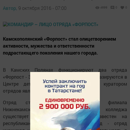
Автор,
9 октября 2016 - 07:00
4699
0
0
Камскополянский «Форпост» стал олицетворением
активности, мужества и ответственности
подрастающего поколения нашего города.
В Камских Полянах функционируют два отряда
«Форпост - Эдельвейс». Оба объединения базируются в
Центре детского творчества «Радуга», куратором
отрядов является Надежда Мичурина.
Отряд студентов Камскополянского филиала
Нижнекамского сварочно-монтажного колледжа
существует уже не один год и известен на
республиканском уровне. Второй отряд - отряд