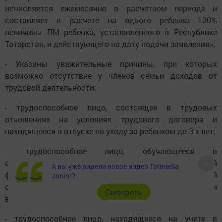
исчисляется ежемесячно в расчетном периоде и
составляет в расчете на одного ребенка 100%
величины ПМ ребенка, установленного в Республике
Татарстан, и действующего на дату подачи заявления»;
- Указаны уважительные причины, при которых
возможно отсутствие у членов семьи доходов от
трудовой деятельности:
- трудоспособное лицо, состоящее в трудовых
отношениях на условиях трудового договора и
находящееся в отпуске по уходу за ребенком до 3-х лет;
- трудоспособное лицо, обучающееся в
общеобразовательной организации либо по очной
А вы уже видели новое видео Tatmedia
форме в профессиональной образовательной
Junior?
организации или образовательной организации
Cмотреть
высшего образования;
- трудоспособное лицо, находящееся на учете в