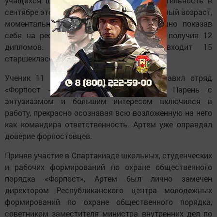
учащихся школы №1 - начал свою деятельность в
сентябре этого года и, несмотря на свой юный возраст,
моментально продвинулся вперед, успешно показав
себя на республиканской спартакиаде и получив 12
дипломов. В состав объединения входит 15
старшеклассников.
Ученик 11 класса Артем Филипов возглавил отряд
«Форпост - Эдельвейс» школы №1. Парень с
энтузиазмом и большим интересом включился в
работу, прекрасно осознавая всю возложенную на него
как командира ответственность. Артем уже оправдал
доверие форпостовцев.
Приняв участие в Спартакиаде школьных, студенческих
и рабочих формирований по охране общественного
порядка «Форпост», Артем был лично замечен
директором Республиканского центра молодежных
формирований по охране общественного порядка,
советником заместителя министра внутренних дел по