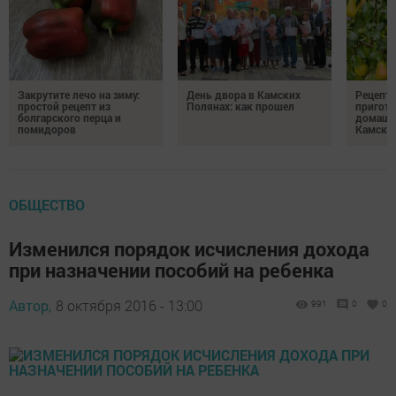
Закрутите лечо на зиму:
День двора в Камских
Рецепты
простой рецепт из
Полянах: как прошел
пригото
болгарского перца и
домашн
помидоров
Камски
ОБЩЕСТВО
Изменился порядок исчисления дохода
при назначении пособий на ребенка
Автор,
8 октября 2016 - 13:00
991
0
0