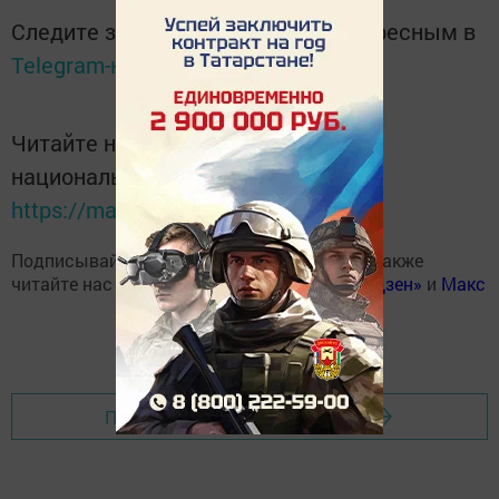
Следите за самым важным и интересным в
Telegram-канале
Татмедиа
Читайте новости Татарстана в
национальном мессенджере MАХ:
https://max.ru/tatmedia
Подписывайтесь на наш
Telegram-канал
, а также
читайте нас
Вконтакте
,
Одноклассниках
,
«Дзен»
и
Макс
Перейти на страницу новости