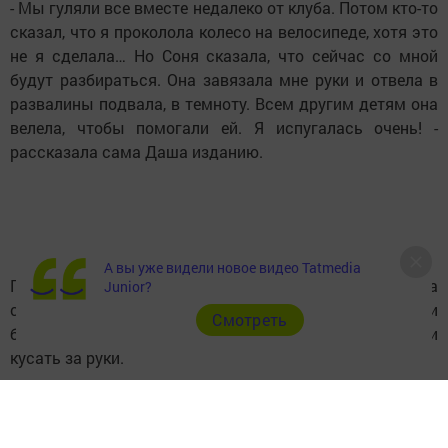
- Мы гуляли все вместе недалеко от клуба. Потом кто-то
сказал, что я проколола колесо на велосипеде, хотя это
не я сделала… Но Соня сказала, что сейчас со мной
будут разбираться. Она завязала мне руки и отвела в
развалины подвала, в темноту. Всем другим детям она
велела, чтобы помогали ей. Я испугалась очень! -
рассказала сама Даша изданию.
А вы уже видели новое видео Tatmedia
По словам Даши, в подвале ей связали и ноги, она
Junior?
сидела на земле. По указанию 10-летней Сони ее начали
Cмотреть
бить, кидали камни прямо в голые ноги. Потом стали
кусать за руки.
- Соня заставляла других кусать меня и сама кусала.
Было очень больно! Я плакала…