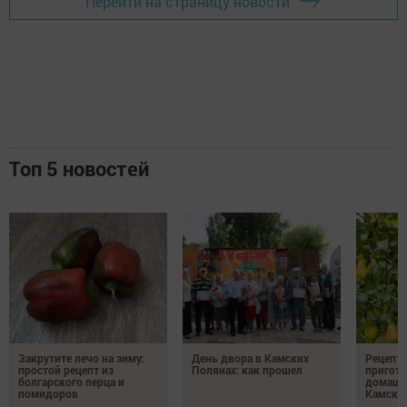
Перейти на страницу новости
Топ 5 новостей
Закрутите лечо на зиму:
День двора в Камских
Рецепты
простой рецепт из
Полянах: как прошел
пригото
болгарского перца и
домашн
помидоров
Камски