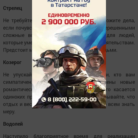
Стрелец
Не требуйте от себя слишком много. Отложите дела,
если почувствуете, что устали, оставьте нерешенными
сложные вопросы. День будет легким для людей,
которые умеют приспосабливаться к обстоятельствам.
Предстоит много общаться с близкими людьми.
Козерог
Не упускайте шанс пообщаться с теми, кто вам
симпатичен. В этот период не исключены новые
романтические приключения, особенно это касается
одиноких представителей знака. Но не забывайте, что
отдых и веселье - это хорошо, но нужно во всем знать
меру.
Водолей
Наступило благоприятное время для реализации