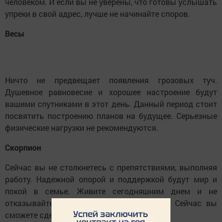
человеком. И если вы не уверены, что готовы услышать
упреки в свой адрес, лучше не начинайте споров.
Весы
Ничто не предвещает появления грозовых туч.
Душевное равновесие и хорошее настроение будут
вашими спутниками в этот день. Данный период стоит
посвятить построению планов на будущее. Серьезные
физические нагрузки не рекомендуются.
Скорпион
Сейчас вы не столкнетесь с препятствиями, выполняя
работу. Надежной опорой и поддержкой будут мир и
покой в семье. Живите сегодняшним днем и не
отказывайте себе в маленьких радостях. Сейчас вы
сможете сделать удачные покупки.