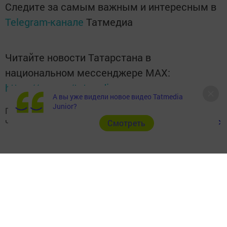
Следите за самым важным и интересным в
Telegram-канале
Татмедиа
Читайте новости Татарстана в
национальном мессенджере MАХ:
https://max.ru/tatmedia
А вы уже видели новое видео Tatmedia
Junior?
Подписывайтесь на наш
Telegram-канал
, а также
читайте нас
Вконтакте
,
Одноклассниках
,
«Дзен»
и
Макс
Cмотреть
Перейти на страницу новости