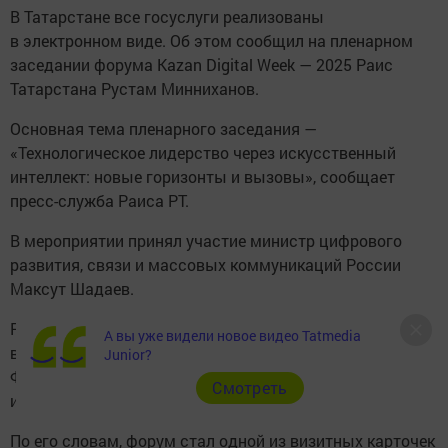
В Татарстане все госуслуги реализованы
в электронном виде. Об этом сообщил на пленарном
заседании форума Kazan Digital Week — 2025 Раис
Татарстана Рустам Минниханов.
Основная тема пленарного заседания —
«Технологическое лидерство через искусственный
интеллект: новые горизонты и вызовы», сообщает
пресс-служба Раиса РТ.
В мероприятии принял участие министр цифрового
развития, связи и массовых коммуникаций России
Максут Шадаев.
Рустам Минниханов поблагодарил за поддержку
А вы уже видели новое видео Tatmedia
в проведении форума Правительство Российской
Junior?
Федерации, Министерство цифрового развития, связи
Cмотреть
и массовых коммуникаций Российской Федерации.
По его словам, форум стал одной из визитных карточек