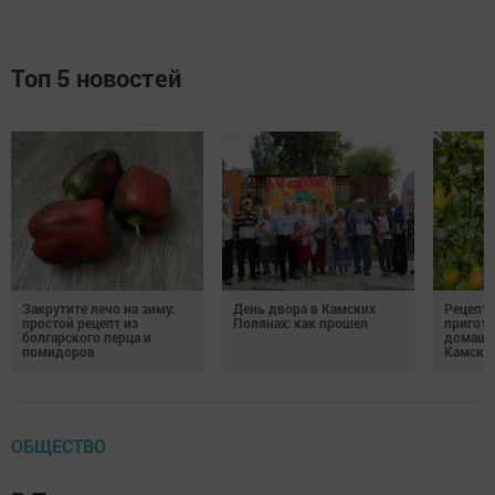
Топ 5 новостей
Закрутите лечо на зиму:
День двора в Камских
Рецепты
простой рецепт из
Полянах: как прошел
пригото
болгарского перца и
домашн
помидоров
Камски
ОБЩЕСТВО