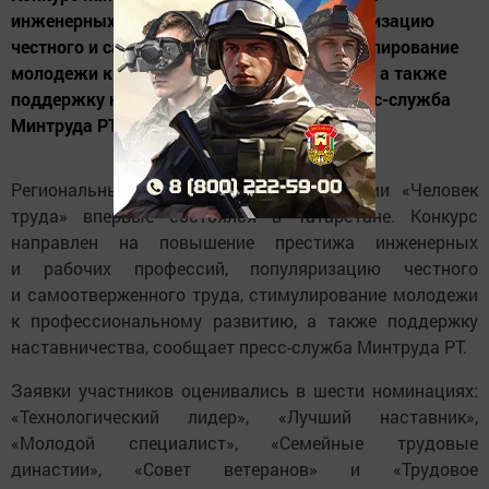
инженерных и рабочих профессий, популяризацию
честного и самоотверженного труда, стимулирование
молодежи к профессиональному развитию, а также
поддержку наставничества, сообщает пресс-служба
Минтруда РТ.
Региональный этап Национальной премии «Человек
труда» впервые состоялся в Татарстане. Конкурс
направлен на повышение престижа инженерных
и рабочих профессий, популяризацию честного
и самоотверженного труда, стимулирование молодежи
к профессиональному развитию, а также поддержку
наставничества, сообщает пресс-служба Минтруда РТ.
Заявки участников оценивались в шести номинациях:
«Технологический лидер», «Лучший наставник»,
«Молодой специалист», «Семейные трудовые
династии», «Совет ветеранов» и «Трудовое