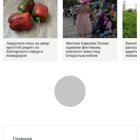
Закрутите лечо на зиму:
Жители Камских Полян
Кинолог
простой рецепт из
оценили фестиваль
рассказ
болгарского перца и
уличного кино под
адаптир
помидоров
открытым небом
новому
Главная