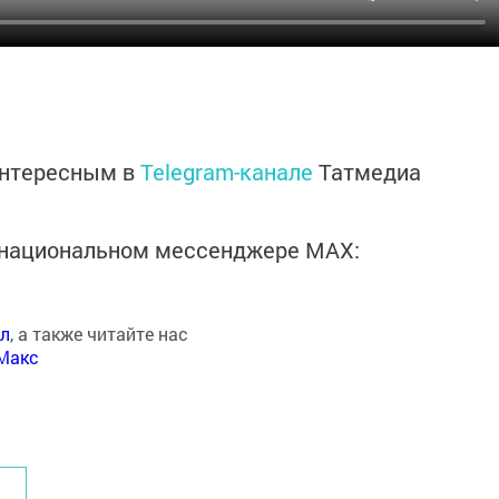
интересным в
Telegram-канале
Татмедиа
в национальном мессенджере MАХ:
ал
, а также читайте нас
Макс