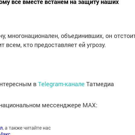
тому все вместе встанем на защиту наших
у, многонационален, объединивших, он отстои
т всем, кто предоставляет ей угрозу.
интересным в
Telegram-канале
Татмедиа
в национальном мессенджере MАХ:
ал
, а также читайте нас
Макс