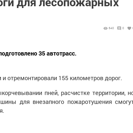
оги для лесопожарных
640
0
одготовлено 35 автотрасс.
 и отремонтировали 155 километров дорог.
корчевывании пней, расчистке территории, н
ашины для внезапного пожаротушения смогу
я.