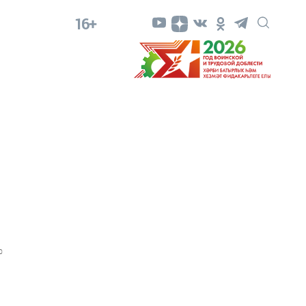
16+
0