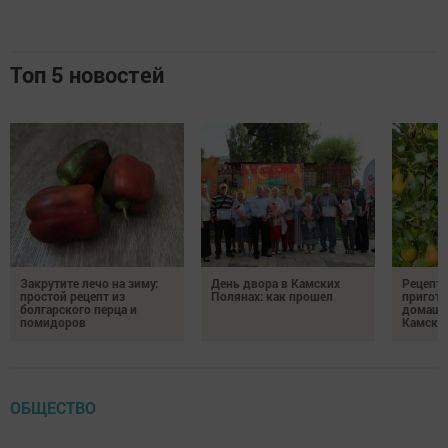
Топ 5 новостей
Закрутите лечо на зиму:
День двора в Камских
Рецепты
простой рецепт из
Полянах: как прошел
пригото
болгарского перца и
домашн
помидоров
Камски
ОБЩЕСТВО