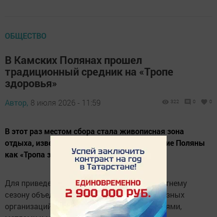
ОБЩЕСТВО
В Камских Полянах прошел
традиционный средник на «Тропе
здоровья»
Автор,
8 июля 2026 - 11:59
322
0
0
В этот раз местом сбора стала живописная зона
отдыха, известная жителям городка Камские Поляны
как «Тропа здоровья».
Для приведения территории в порядок к летнему
сезону объединились сотрудники самых разных
организаций городка. Вооружившись граблями,