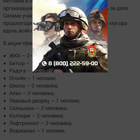
метлами и мешками для мусора, работники
организаций и предприятий дружно взялись за дело.
Силами участников была проведена уборка
прошлогодней листвы, сухостоя и бытового мусора
вдоль всей прогулочной зоны.
В акции приняли участие:
ЖКХ — 2 человека;
Батыр — 1 человек;
Радуга — 3 человека;
Огонёк — 1 человек;
Школа — 2 человека;
Алан — 3 человека;
Ледовый дворец — 1 человек;
Солнышко — 2 человека;
Колледж — 2 человека;
Лифтремонт — 2 человека;
Водоканал — 1 человек.