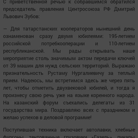
С приветственной речью к собравшимся обратился
председатель правления Центросоюза РФ Дмитрий
Львович Зубов:
— Для татарстанских кооператоров нынешний день
ознаменован сразу двумя юбилеями: 195-летием
российской потребкооперации и 110-летием
республиканской. Мы рады открывать наше
мероприятие столь значимым актом передачи ключей
от 39 машин для нужд сельских территорий. Выражаю
признательность Рустаму Нургалиевичу за теплый
прием. Надеюсь, мы встретимся здесь же через пять
лет, чтобы отметить двухвековой юбилей, и тогда я
произнесу свою речь уже на языке коренного народа.
На казанский форум съехались делегаты из 31
государства мира. Поздравляю всех с праздником и
желаю успехов в деловой программе!
Поступившая техника включает автолавки, хлебные
фургоны, тентованные грузовики «Газель», пикапы