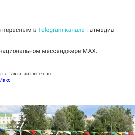
интересным в
Telegram-канале
Татмедиа
в национальном мессенджере MАХ:
ал
, а также читайте нас
Макс