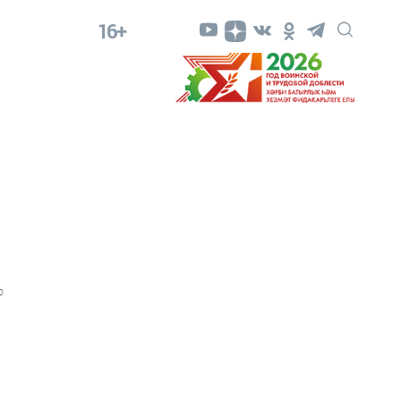
16+
0