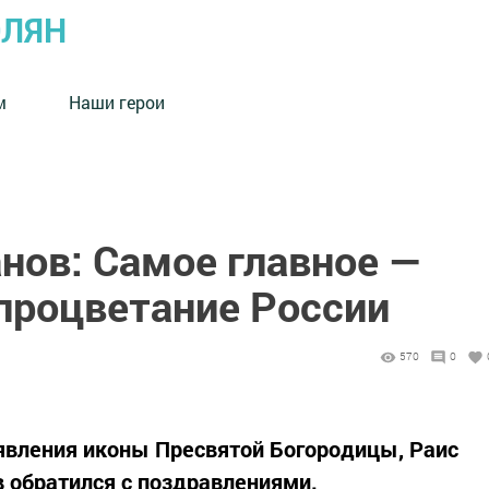
ОЛЯН
м
Наши герои
нов: Самое главное —
 процветание России
570
0
 явления иконы Пресвятой Богородицы, Раис
 обратился с поздравлениями.