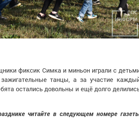
щники фиксик Симка и миньон играли с детьм
 зажигательные танцы, а за участие кажды
ебята остались довольны и ещё долго делилис
разднике читайте в следующем номере газет