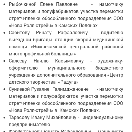
Рыбочкиной Елене Павловне - намотчику
материалов и полуфабрикатов участка перемотки
стретч-пленки обособленного подразделения ООО
«Нова Ролл-стрейч» в Камских Полянах
Сабитову Ринату Рафаэловичу - водителю
выездной бригады станции скорой медицинской
помощи «Нижнекамской центральной районной
многопрофильной больницы»
Салееву Наилю Касымовичу - художнику-
оформителю муниципального бюджетного
учреждения дополнительного образования «Центр
детского творчества «Радуга»
Суниевой Рузалие Галимджановне - намотчику
материалов и полуфабрикатов участка перемотки
стретч-пленки обособленного подразделения ООО
«Нова Ролл-стрейч» в Камских Полянах.
Тарасову Ивану Михайловичу - индивидуальному
предпринимателю
Фарфутдинову Ринату Рафаиловичу машинисту