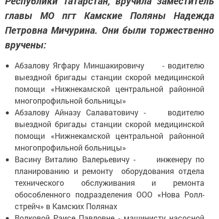
Республики Татарстан, вручила заместитель
главы МО пгт Камские Поляны Надежда
Петровна Мичурина. Они были торжественно
вручены:
Абзалову Ягфару Миншакировичу - водителю
выездной бригады станции скорой медицинской
помощи «Нижнекамской центральной районной
многопрофильной больницы»
Абзалову Айназу Салаватовичу - водителю
выездной бригады станции скорой медицинской
помощи «Нижнекамской центральной районной
многопрофильной больницы»
Васину Виталию Валерьевичу - инженеру по
планированию и ремонту оборудования отдела
технического обслуживания и ремонта
обособленного подразделения ООО «Нова Ролл-
стрейч» в Камских Полянах
Волковой Раисе Павловне - машинисту насосной