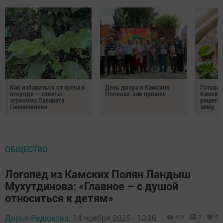
Как избавиться от хрена в
День двора в Камских
Готови
огороде — советы
Полянах: как прошел
Камских
агронома Салавата
рецепты
Галимзянова
зиму
ОБЩЕСТВО
Логопед из Камских Полян Ландыш
Мухутдинова: «Главное – с душой
относиться к детям»
Дарья Редюкова,
14 ноября 2025 - 10:16
613
0
0