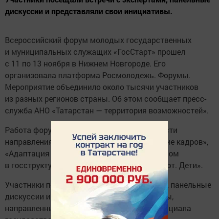
дискуссии и представляли свои инициативы.
Всероссийский форум молодых государственных
и муниципальных служащих «ГосСтарт» прошел
с 11 по 13 ноября в Нижнем Новгороде. Его
организовала платформа Росмолодежь. Форумы.
Мероприятие объединило около тысячи участников
из разных регионов страны. Об этом сообщает пресс-
служба АНО «Татарстан — территория возможностей».
Работа форума была сосредоточена на шести
направлениях: «Поиск кадров», «Привлечение кадров»,
«Адаптация кадров», «Управление персоналом
в госструктурах», «Время СВОих» и «ГосСтарт. Дети».
Участники посещали встречи с экспертами, панельные
дискуссии и представляли свои инициативы,
направленные на развитие кадрового потенциала