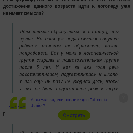
достижения данного возраста идти к логопеду уже
не имеет смысла?
«Чем раньше обращаешься к логопеду, тем
лучше. Но если уж педагогически запущен
ребенок, вовремя не обратились, можно
попробовать. Вот у меня в логопедической
группе старшая и подготовительная группа
после 5 лет. И вот за два года речь
восстанавливаем, подготавливаем к школе.
У нас еще ни разу не уходили дети, чтобы
у них не была подготовлена речь и звуки
не поставлены».
А вы уже видели новое видео Tatmedia
Junior?
Почему звуки не ставят за 1-2 занятия?
Cмотреть
«За одно, два занятия никак не поставить