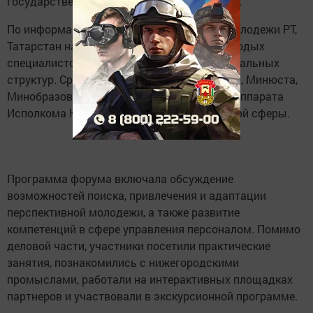
государственной и муниципальной службы.
По информации Министерства по делам молодежи РТ,
Татарстан на форуме представляли 17 молодых
специалистов из органов власти и муниципальных
структур. Среди них — сотрудники Минфина, Минюста,
Минобразования и науки РТ, специалисты Аппарата
Исполкома Казани и учреждений социальной сферы.
Программа форума включала обсуждение
возможностей поиска, привлечения и адаптации
перспективной молодежи, а также развитие
компетенций в сфере управления персоналом. Помимо
деловой части, участники посетили практические
занятия, познакомились с нижегородскими
промыслами, работали на интерактивных площадках
партнеров и участвовали в экскурсионной программе.