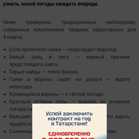
узнать, какой погоды ожидать впереди.
Ниже приведены традиционные наблюдения,
собранные поколениями предков, характерные для
4 марта.
Если пролетела чайка — скоро будет ледоход.
Белый заяц в лесу — верный признак
предстоящего снега.
Серые зайцы — тепло близко.
Галки и вороны сидят на дороге — ждите
непогоды.
Купающиеся вороны — к тёплой погоде.
Красный оттенок луны — жаркая, но влажная
погода ожидает.
Большие снеговые заносы — травы долго ждать
придётся.
Солнечные дни — богатый урожай обеспечен.