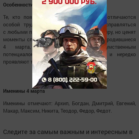
Особенности рождённых 4 марта
Те, кто появился на свет в этот день, отличаются
особой трудоспособностью и умением справляться
с любыми препятствиями. Они открыты миру, но ценят
моменты спокойствия и уединения. Люди, родившиеся
4 марта, обладают развитым умственным
потенциалом, тонким чувством юмора и нередко
проявляют творческие способности.
Именины 4 марта
Именины отмечают: Архип, Богдан, Дмитрий, Евгений,
Макар, Максим, Никита, Теодор, Федор, Федот.
Следите за самым важным и интересным в