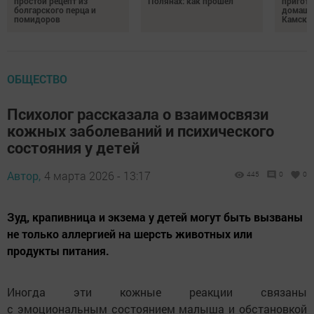
простой рецепт из
Полянах: как прошел
пригото
болгарского перца и
домашн
помидоров
Камски
ОБЩЕСТВО
Психолог рассказала о взаимосвязи
кожных заболеваний и психического
состояния у детей
Автор,
4 марта 2026 - 13:17
445
0
0
Зуд, крапивница и экзема у детей могут быть вызваны
не только аллергией на шерсть животных или
продукты питания.
Иногда эти кожные реакции связаны
с эмоциональным состоянием малыша и обстановкой