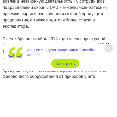
вовлек в незаконную деятельность 15 сотрудников
подразделений охраны ОАО «Нижнекамскнефтехим»,
приемки сырья и взвешивания готовой продукции
предприятия, а также водителя большегруза и
экспедитора.
С сентября по октябрь 2014 года члены преступной
группы со склада готовой продукции похитили 119,45
А вы уже видели новое видео Tatmedia
тонн полистирола на общую сумму свыше 7,9 млн.
Junior?
рублей. При этом, желая скрыть образовавшиеся
Cмотреть
недостачи, они обеспечивали выпуск неучтенной
продукции путем несанкционированного отключения
фасовочного оборудования от приборов учета.
В середине октября 2014 года при попытке хищения с
предприятия очередной партии полистирола
соучастники были задержаны сотрудниками
правоохранительных органов.