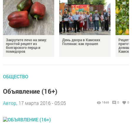
Закрутите лечо на зиму:
День двора в Камских
Рецепты
простой рецепт из
Полянах: как прошел
пригото
болгарского перца и
домашн
помидоров
Камски
ОБЩЕСТВО
Объявление (16+)
Автор,
17 марта 2016 - 05:05
1646
0
0