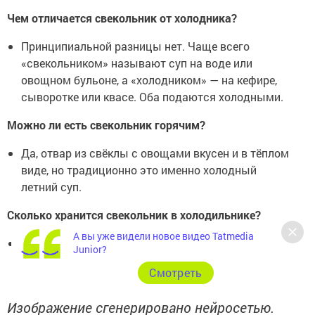
Чем отличается свекольник от холодника?
Принципиальной разницы нет. Чаще всего
«свекольником» называют суп на воде или
овощном бульоне, а «холодником» — на кефире,
сыворотке или квасе. Оба подаются холодными.
Можно ли есть свекольник горячим?
Да, отвар из свёклы с овощами вкусен и в тёплом
виде, но традиционно это именно холодный
летний суп.
Сколько хранится свекольник в холодильнике?
А вы уже видели новое видео Tatmedia
До 2–3 суток в закрытой посуде. Со временем
Junior?
цвет может стать менее ярким, но вкус остаётся
Cмотреть
приятным.
Изображение сгенерировано нейросетью.