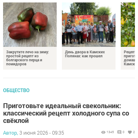
Закрутите лечо на зиму:
День двора в Камских
Рецепты
простой рецепт из
Полянах: как прошел
пригото
болгарского перца и
домашн
помидоров
Камски
ОБЩЕСТВО
Приготовьте идеальный свекольник:
классический рецепт холодного супа со
свёклой
Автор,
3 июня 2026 - 09:35
1345
0
2