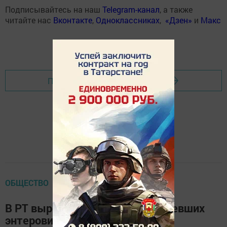
Подписывайтесь на наш
Telegram-канал
, а также
читайте нас
Вконтакте
,
Одноклассниках
,
«Дзен»
и
Макс
Перейти на страницу новости
ОБЩЕСТВО
В РТ выросло количество заболевших
энтеровирусной инфекцией