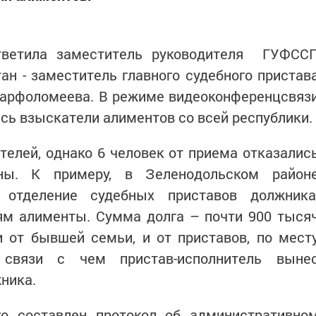
тветила заместитель руководителя ГУФСС
ан - заместитель главного судебного пристав
Варфоломеева. В режиме видеоконференцсвяз
ись взыскатели алиментов со всей республики.
телей, однако 6 человек от приема отказалис
ы. К примеру, в Зеленодольском район
 отделение судебных приставов должника
ям алименты. Сумма долга – почти 900 тыся
 от бывшей семьи, и от приставов, по мест
связи с чем пристав-исполнитель выне
лжника.
о составлен протокол об административно