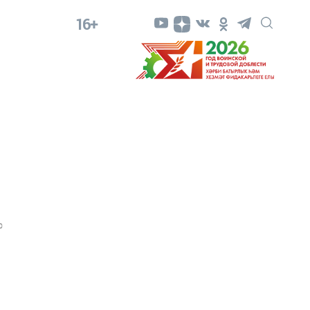
16+
0