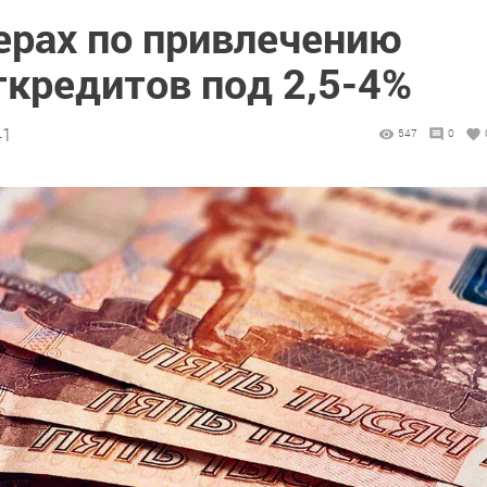
ерах по привлечению
ткредитов под 2,5-4%
41
547
0