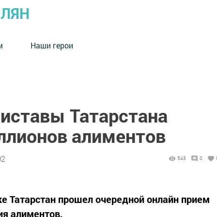
ОЛЯН
м
Наши герои
риставы Татарстана
ллионов алиментов
02
543
0
е Татарстан прошел очередной онлайн прием
ия алиментов.