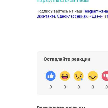
https://max.ru/tatmedia
Подписывайтесь на наш
Telegram-кан
Вконтакте
,
Одноклассниках
,
«Дзен»
и
Оставляйте реакции
0
0
0
0
0
Расскажите друзьям