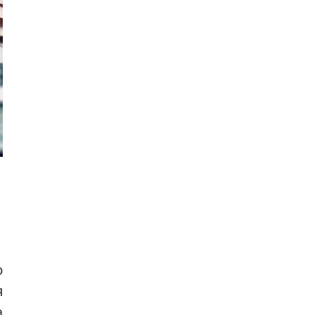
о
я
а