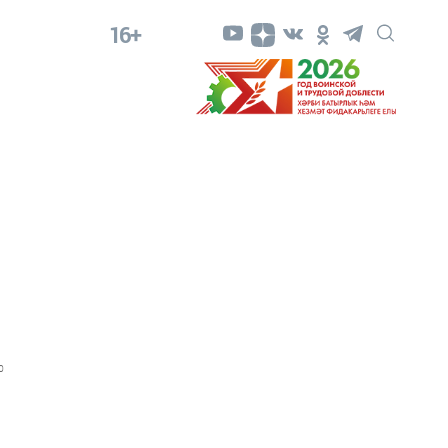
16+
0