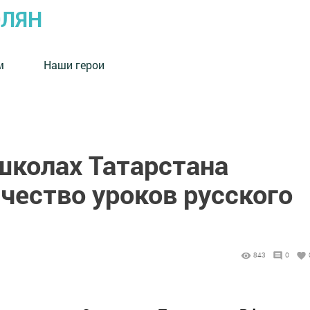
ОЛЯН
м
Наши герои
 школах Татарстана
чество уроков русского
843
0