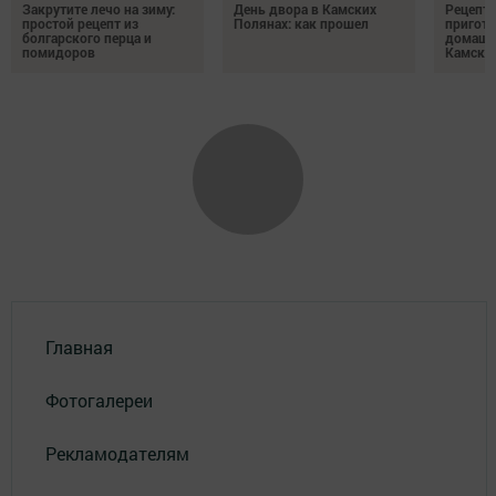
Закрутите лечо на зиму:
День двора в Камских
Рецепты
простой рецепт из
Полянах: как прошел
пригото
болгарского перца и
домашн
помидоров
Камски
Главная
Фотогалереи
Рекламодателям