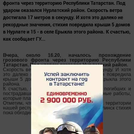
фронта через территорию Республики Татарстан. Под
ударом оказался Нурлатский район. Скорость ветра
достигала 17 метров в секунду. И хотя это далеко не
рекордные значения, стихия повредила крыши 5 домов
в Нурлате и 15 - в селе Ерыкла этого района. К счастью,
как сообщает ГУ...
Вчера, около 16.20, началось прохождение
грозового фронта через территорию Республики
Татарстан. Под ударом оказался Нурлатский район.
Скорость ветра достигала 17 метров в секунду. И хотя
это далеко не рекордные значения, стихия повредила
крыши 5 домов в Нурлате и 15 - в селе Ерыкла этого
района.
К счастью, как сообщает ГУ МЧС по РТ, погибших и
пострадавших нет. Ведутся восстановительные работы,
которые планируют завершить 7 августа.
Отметим, что это уже не первый ураган на территории
нашей республики нынешним летом. Мензелинск стихия
пока обходила стороной.