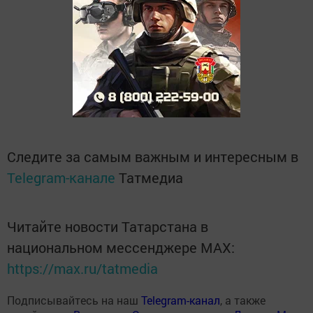
Следите за самым важным и интересным в
Telegram-канале
Татмедиа
Читайте новости Татарстана в
национальном мессенджере MАХ:
https://max.ru/tatmedia
Подписывайтесь на наш
Telegram-канал
, а также