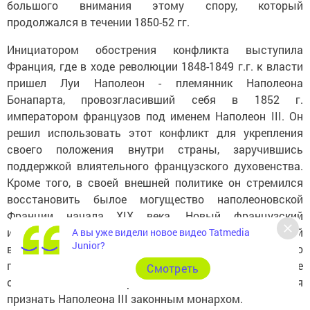
большого внимания этому спору, который
продолжался в течении 1850-52 гг.
Инициатором обострения конфликта выступила
Франция, где в ходе революции 1848-1849 г.г. к власти
пришел Луи Наполеон - племянник Наполеона
Бонапарта, провозгласивший себя в 1852 г.
императором французов под именем Наполеон III. Он
решил использовать этот конфликт для укрепления
своего положения внутри страны, заручившись
поддержкой влиятельного французского духовенства.
Кроме того, в своей внешней политике он стремился
восстановить былое могущество наполеоновской
Франции начала XIX века. Новый французский
император стремился к небольшой победоносной
А вы уже видели новое видео Tatmedia
Junior?
войне с целью укрепления своего международного
престижа. С этого времени русско-французские
Cмотреть
отношения начали портиться, а Николай I отказался
признать Наполеона III законным монархом.