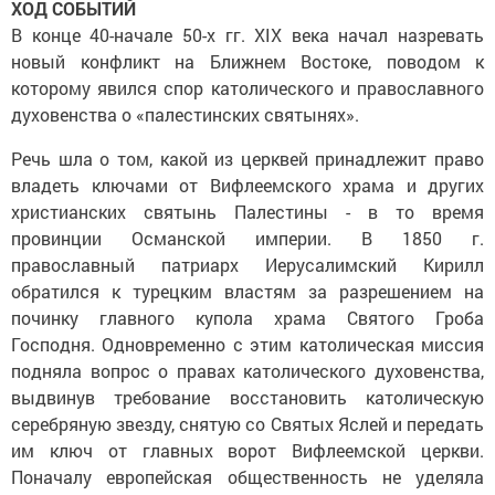
ХОД СОБЫТИЙ
В конце 40-начале 50-х гг. XIX века начал назревать
новый конфликт на Ближнем Востоке, поводом к
которому явился спор католического и православного
духовенства о «палестинских святынях».
Речь шла о том, какой из церквей принадлежит право
владеть ключами от Вифлеемского храма и других
христианских святынь Палестины - в то время
провинции Османской империи. В 1850 г.
православный патриарх Иерусалимский Кирилл
обратился к турецким властям за разрешением на
починку главного купола храма Святого Гроба
Господня. Одновременно с этим католическая миссия
подняла вопрос о правах католического духовенства,
выдвинув требование восстановить католическую
серебряную звезду, снятую со Святых Яслей и передать
им ключ от главных ворот Вифлеемской церкви.
Поначалу европейская общественность не уделяла