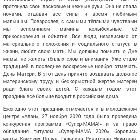
протянула свои ласковые и нежные руки. Она не спала
ночами, отдавая все силы и время любимым
малышам. Повзрослев, с самыми тёплыми чувствами
мы вспоминаем мамины колыбельные, её
прикосновения и объятия. Все люди, независимо от
материального положения и социального статуса в
жизни, любят свою мать. Мы должны помнить о Дне
мамы, не жалеть тёплых слов и внимания. Уже стало
традицией в последнее воскресенье ноября отмечать
День Матери. В этот день принято воздавать должное
материнскому труду и бескорыстной жертве матерей
ради блага своих детей. С каждым годом этот
праздник всё больше входит в российские дома.
Ежегодно этот праздник отмечается и в молодежном
центре «Алан», 27 ноября 2020 года была проведена
конкурсная программа «Супер-МАМА!» и за право
обладания титулом «Супер-МАМА 2020» боролись
мамы Камских Полян: Гульсина Ринатовна Никитина,