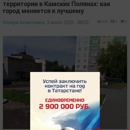
территории в Камских Полянах: как
город меняется к лучшему
Венера Ахметшина,
3 июля 2026 - 08:02
319
0
0