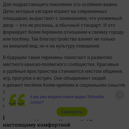
Для подрастающего поколения это особенно важно.
Дети, которые сегодня играют на современных
площадках, вырастают с пониманием, что ухоженный
двор — это не роскошь, а обычный стандарт. И это
формирует более бережное отношение к своему городу
или посёлку. Так благоустройство влияет не только
на внешний вид, но и на культуру поведения.
В будущем такие перемены помогают и развитию
местного камско-полянского сообщества. Красивые
и удобные пространства становятся местом общения,
игр, прогулок и встреч. Они объединяют людей
и делают посёлок более крепким в социальном смысле.
А это уже серьёзный результат, который нельзя
А вы уже видели новое видео Tatmedia
измерить только свежей краской или новым
Junior?
покрытием.
Cмотреть
Внимание к деталям делает среду по-
настоящему комфортной