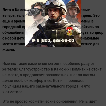
Лето в Камских Полянах — это не только тёплые
вечера, зелёные дворы и длинный световой день. Это
ещё и время, когда особенно заметны перемены в
городской среде. Когда можно спокойно пройтись по
обновлённым лестничным пролётам, заглянуть во двор
с новой детской площадкой и увидеть, как знакомые
места становятся аккуратнее, удобнее и приятнее для
жизни.
Именно такие изменения сегодня особенно радуют
жителей: благоустройство в Камских Полянах не стоит
на месте, а продолжает развиваться, шаг за шагом
делая посёлок комфортнее. Вот и я прошлась
по улицам нашего замечательного города. И что
я отметила.
Это не просто косметические обновления. Речь идёт