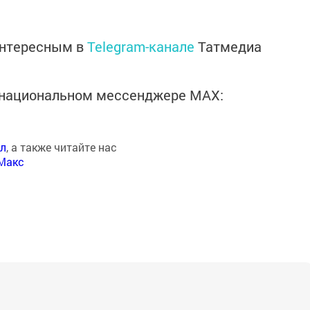
интересным в
Telegram-канале
Татмедиа
в национальном мессенджере MАХ:
ал
, а также читайте нас
Макс