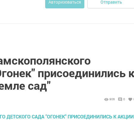
Отправить
Авторизоваться
амскополянского
Огонек" присоединились 
емле сад"
906
0