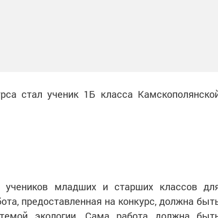
рса стал ученик 1Б класса Камскополянско
 учеников младших и старших классов дл
бота, предоставленная на конкурс, должна быт
 темой экологии. Сама работа должна быт