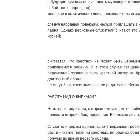
в будущие кумовья нельзя звать мужчину и женщин
собой тоже запрещено);
женщине в «критические дни» непозволительно зах
следуя народным поверьям, нельзя приглашать в к
парня. Однако церковные служители считают это у
корней;
считается, что крестной не может быть беремен
родившемуся ребенку. И в этом случае священни
беременной женщине быть крестной матерью. Дру
длительный обряд;
не могут быть крестными и сами родители ребенка.
РАБОТА НАД ОШИБКАМИ?
Некоторые родители, которые считают, что ошибли
провести второй обряд крещения. Возможно ли эт
Служители церкви единогласно утверждают: ребе
раз, и никакие грехи ни крестных, ни родных род
получил во время первого обряда.