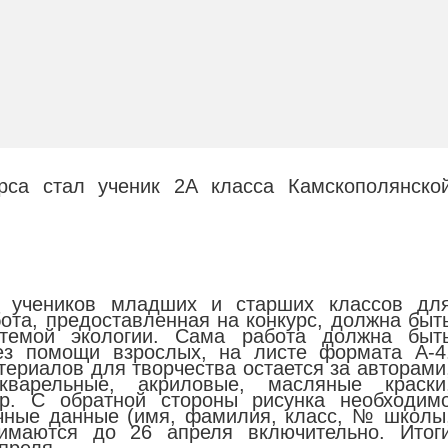
рса стал ученик 2А класса Камскополянско
 учеников младших и старших классов дл
бота, предоставленная на конкурс, должна быт
 темой экологии. Сама работа должна быт
ез помощи взрослых, на листе формата А-4
териалов для творчества остается за авторами
варельные, акриловые, масляные краски
р. С обратной стороны рисунка необходим
ичные данные (имя, фамилия, класс, № школы
нимаются до 26 апреля включительно. Итог