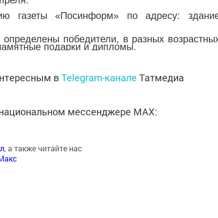
преля.
ию газеты «Посинформ» по адресу: здани
т определены победители, в разных возраcтны
 памятные подарки и дипломы.
интересным в
Telegram-канале
Татмедиа
в национальном мессенджере MАХ:
ал
, а также читайте нас
Макс