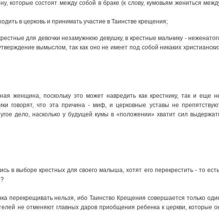
у, которые состоят между собой в браке (к слову, кумовьям жениться межд
одить в церковь и принимать участие в Таинстве крещения;
рестные для девочки незамужнюю девушку, в крестные мальчику - неженатог
тверждение вымыслом, так как оно не имеет под собой никаких христиански
ная женщина, поскольку это может навредить как крестнику, так и еще н
ки говорят, что эта причина - миф, и церковные уставы не препятствую
гое дело, насколько у будущей кумы в «положении» хватит сил выдержат
сь в выборе крестных для своего малыша, хотят его перекрестить - то есть
о?
нка перекрещивать нельзя, ибо Таинство Крещения совершается только оди
ителей не отменяют главных даров приобщения ребенка к церкви, которые о