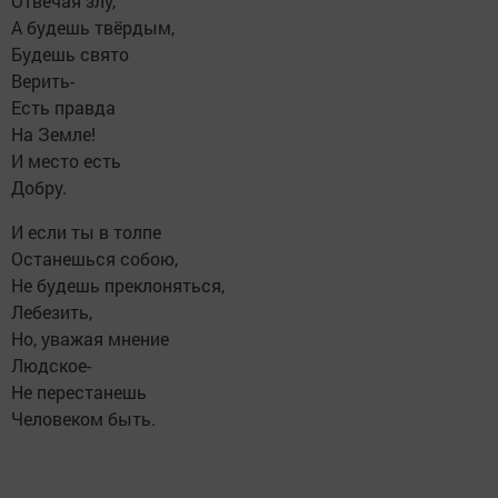
Отвечая злу,
А будешь твёрдым,
Будешь свято
Верить-
Есть правда
На Земле!
И место есть
Добру.
И если ты в толпе
Останешься собою,
Не будешь преклоняться,
Лебезить,
Но, уважая мнение
Людское-
Не перестанешь
Человеком быть.