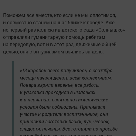
Поможем все вместе, кто если не мы сплотимся,
и совместно станем на шаг ближе к победе. Уже
не первый раз коллектив детского сада «Солнышко»
отправляли гуманитарную помощь ребятам
на передовую, вот и в этот раз, движимые общей
целью, они с энтузиазмом взялись за дело.
«13 коробок всего получилось, с сентября
месяца начали делать всем коллективом.
Повара варили варенье, все работы
и упаковка проходила в шапочках
и в перчатках, санитарно-гигиенические
условия были соблюдены. Принимали
участие и родители воспитанников, они
приносили заготовки банки, лук, чеснок,
сладости, печенья. Все готовили по просьбе
самих бойцов, то, что они просили, то, что