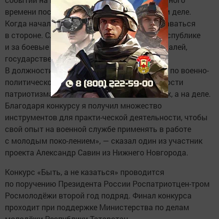
времени посвятил саморазвитию в военном деле.
Когда началась спецоперация, не смог оставаться
в стороне. Служил в Донецкой Народной Республике
и за боевые заслуги получил несколько медалей,
государственных и ведомственных наград.
В должности заместителя коман-дира роты по военно-
политической работе я передаю опыт, ценности
патриотизма и любви к Ро-дине не на словах, а на деле.
Благодаря конкурсу я получил множество
инструментов для практи-ческой деятельности, чтобы
свой опыт на военной службе применять в работе
с молодым поко-лением», — сказал один из участник
проекта Александр Савин из Нижнего Новгорода.
Конкурс «Быть, а не казаться» проводится
по поручению Президента России Роспатриотцен-тром
Росмолодёжи второй год подряд. Финал конкурса
проходит при поддержке Министерства по делам
молодёжи Республики Татарстан.