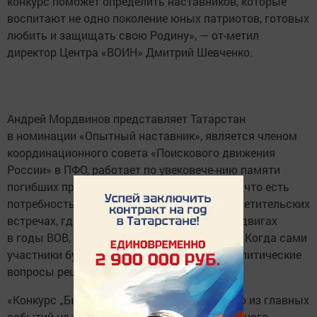
конкурс поможет определить наставников, которые
воспитают не одно поколение юных патриотов, готовых
любить и защищать свою Родину», — от-метил
директор Центра «ВОИН» Дмитрий Шевченко.
Андрей Мордвинов представляет Татарстан
в номинации «Опытный наставник», является членом
координационного совета «Поискового движения
России» в ПФО, работает по увековече-нию памяти
погибших при защите Отечества. Отмечает, что есть
потребность у молодого поколе-ния в просветительских
встречах, где рассказывают не только о подвигах
в годы ВОВ, но и собы-тиях современности. Когда сами
участники будут рассказывать какие геополитические
вопросы решаются на СВО.
«Конкурс „Быть, а не казаться!-2025“ — одно из главных
событий на моём наставническом пути. Я много