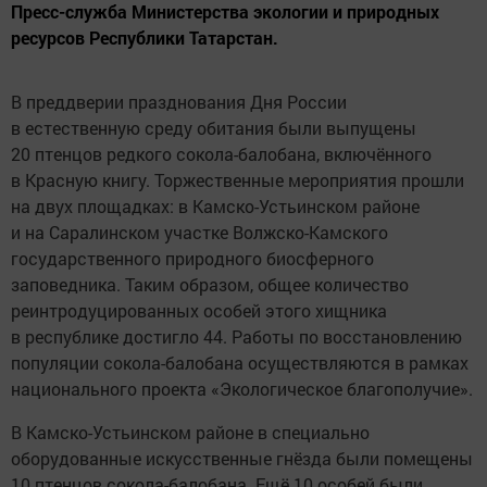
Пресс-служба Министерства экологии и природных
ресурсов Республики Татарстан.
В преддверии празднования Дня России
в естественную среду обитания были выпущены
20 птенцов редкого сокола-балобана, включённого
в Красную книгу. Торжественные мероприятия прошли
на двух площадках: в Камско-Устьинском районе
и на Саралинском участке Волжско-Камского
государственного природного биосферного
заповедника. Таким образом, общее количество
реинтродуцированных особей этого хищника
в республике достигло 44. Работы по восстановлению
популяции сокола-балобана осуществляются в рамках
национального проекта «Экологическое благополучие».
В Камско-Устьинском районе в специально
оборудованные искусственные гнёзда были помещены
10 птенцов сокола-балобана. Ещё 10 особей были