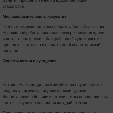
Занятия прошли в теплой и вдохновляющей
атмосфере.
Мир изобразительного искусства
Под чутким руководством педагога Анны Сергеевны
Черпаковой ребята рисовали клевер — символ удачи
и летнего настроения. Каждый юный художник смог
проявить фантазию и создать свой неповторимый
рисунок.
Секреты шитья и рукоделия
Наталья Александровна Байгубекова научила детей
создавать игрушку-лягушку своими руками.
Воспитанники с большим энтузиазмом осваивали азы
шитья, аккуратно выполняя каждый стежок.
Творческая встреча подарила детям и педагогам