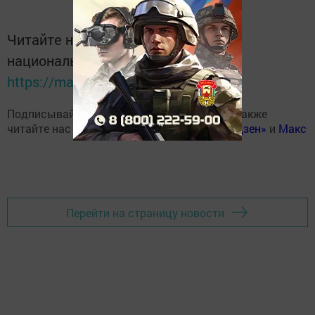
Читайте новости Татарстана в
национальном мессенджере MАХ:
https://max.ru/tatmedia
Подписывайтесь на наш
Telegram-канал
, а также
читайте нас
Вконтакте
,
Одноклассниках
,
«Дзен»
и
Макс
Перейти на страницу новости