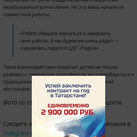
незабываемые впечатления. Но это лишь начало их
совместной работы.
«Ребята обещали вернуться и завершить
свои работы. А мы будем им очень рады!» —
поделились педагоги ЦДТ «Радуга».
Такое взаимодействие помогает детям не только
развивать творческие способности, но и приобщаться к
традиционным ценностям в уютной, домашней
обстановке.
Фото со страницы ЦДТ «Радуга» в соцсети.
Следите за самым важным и интересным в
Telegram-канале
Татмедиа