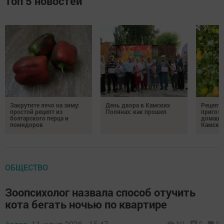
Топ 5 новостей
Закрутите лечо на зиму:
День двора в Камских
Рецепты
простой рецепт из
Полянах: как прошел
пригото
болгарского перца и
домашн
помидоров
Камски
ОБЩЕСТВО
Зоопсихолог назвала способ отучить
кота бегать ночью по квартире
341
0
0