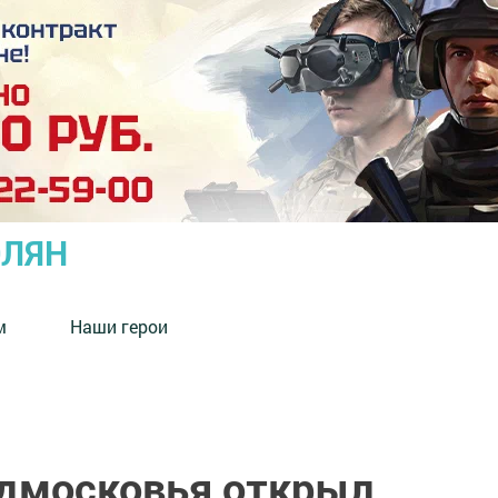
ОЛЯН
м
Наши герои
дмосковья открыл