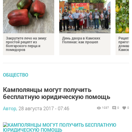
Закрутите лечо на зиму:
День двора в Камских
Рецепты
простой рецепт из
Полянах: как прошел
пригото
болгарского перца и
домашн
помидоров
Камски
ОБЩЕСТВО
Камполянцы могут получить
бесплатную юридическую помощь
Автор,
28 августа 2017 - 07:46
1037
0
0