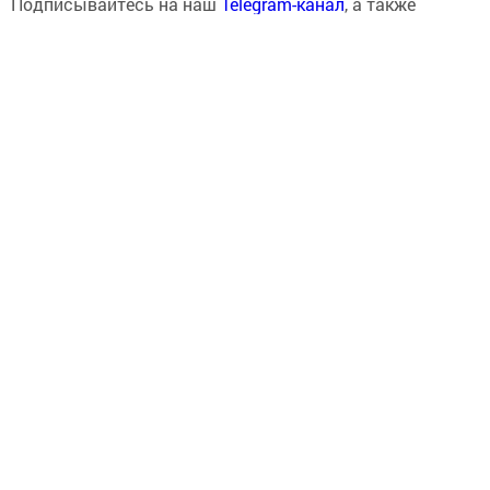
Подписывайтесь на наш
Telegram-канал
, а также
читайте нас
Вконтакте
,
Одноклассниках
,
«Дзен»
и
Макс
Перейти на страницу новости