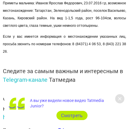
Приметы мальчика: Иванов Ярослав Федорович, 23.07.2016 г.р, возможное
местонахождение:
Татарстан
, Зеленодольский район, поселок
Васильево
,
Казань
, Кировский район. На вид 1-1,5 года, рост 96-104см, волосы
светлого цвета, глаза темные, ушки немного оттопырены.
Если у вас имеется информация о местонахождении указанных лиц,
просьба звонить по номерам телефонов: 8 (84371) 4 06 53, 8 (843) 221 38
26.
Следите за самым важным и интересным в
Telegram-канале
Татмедиа
Читайте новости Татарстана в
А вы уже видели новое видео Tatmedia
Junior?
национальном мессенджере MАХ:
Cмотреть
https://max.ru/tatmedia