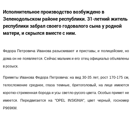
Исполнительное производство возбуждено в
Зеленодольском районе республики. 31-летний житель
республики забрал своего годовалого сына у родной
матери, и скрылся вместе с ним.
Федора Петровича
Иванова
разыскивают и приставы, и полицейские, но
дома он не появляется. Сейчас мальчик и его отец официальо объявлены
в розыск.
Приметы Иванова Федора Петровича: на вид 30-35 лет, рост 170-175 см,
телосложение среднее, глаза темные, бритоголовый, на лице имеются
коротко-стриженная борода и
усы
светло-русого цвета. Особых примет не
имеется. Передвигается на "OPEL INSIGNIA", цвет черный, госномер
Р969КМ.