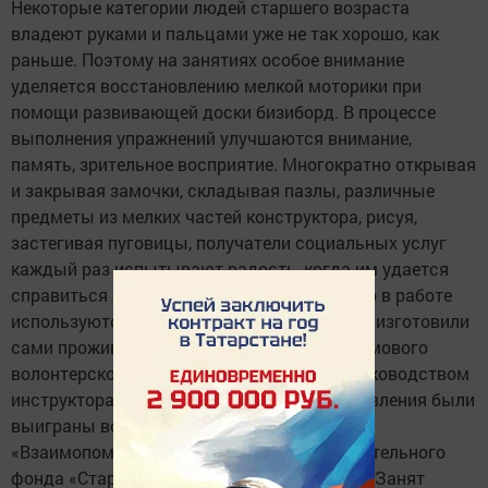
Некоторые категории людей старшего возраста
владеют руками и пальцами уже не так хорошо, как
раньше. Поэтому на занятиях особое внимание
уделяется восстановлению мелкой моторики при
помощи развивающей доски бизиборд. В процессе
выполнения упражнений улучшаются внимание,
память, зрительное восприятие. Многократно открывая
и закрывая замочки, складывая пазлы, различные
предметы из мелких частей конструктора, рисуя,
застегивая пуговицы, получатели социальных услуг
каждый раз испытывают радость, когда им удается
справиться с механизмом. С этой же целью в работе
используются тактильные панели, которые изготовили
сами проживающие и волонтеры внутридомового
волонтерского отряда «Лига добра» под руководством
инструктора по труду. Средства для изготовления были
выиграны во Всероссийском проекте
«Взаимопомощь — мой выбор» Благотворительного
фонда «Старость в радость» в номинации «Занят