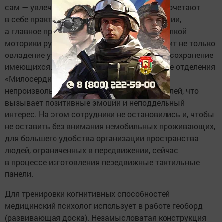
сам — увлечен сосед». Настенные панели сочетают
в себе практическую и декоративную функции,
а главное предназначение — тренировка мелкой
моторики рук, благодаря которой происходит не только
овладение утраченных ранее навыков, но и сохранение
имеющихся. Маломобильные проживающие отделения
«Милосердие», передвигаясь по коридору,
непроизвольно касаются поверхности панелей, что
вызывает позитивные эмоции и неподдельный
интерес. На этом сотрудники не остановились и, чтобы
не оставить без внимания немобильных проживающих,
для большего удобства организации пространства
людей, ограниченных в передвижении, сейчас
в процессе изготовления передвижные тактильные
панели.
Для тренировки когнитивных способностей
медицинский психолог использует в работе геоборд
(развивающая доска). Незамысловатая конструкция