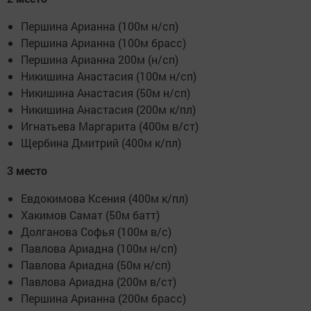
Першина Арианна (100м н/сп)
Першина Арианна (100м брасс)
Першина Арианна 200м (н/сп)
Никишина Анастасия (100м н/сп)
Никишина Анастасия (50м н/сп)
Никишина Анастасия (200м к/пл)
Игнатьева Маргарита (400м в/ст)
Щербина Дмитрий (400м к/пл)
3 место
Евдокимова Ксения (400м к/пл)
Хакимов Самат (50м батт)
Долганова Софья (100м в/с)
Павлова Ариадна (100м н/сп)
Павлова Ариадна (50м н/сп)
Павлова Ариадна (200м в/ст)
Першина Арианна (200м брасс)