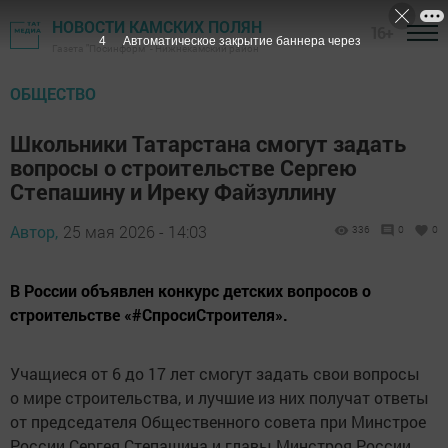
НОВОСТИ КАМСКИХ ПОЛЯН
16+
3
Автоматическое закрытие баннера через
Газета "Посинформ" - Нижнекамский район
ОБЩЕСТВО
Школьники Татарстана смогут задать
вопросы о строительстве Сергею
Степашину и Иреку Файзуллину
Автор,
25 мая 2026 - 14:03
336
0
0
В России объявлен конкурс детских вопросов о
строительстве «#СпросиСтроителя».
Учащиеся от 6 до 17 лет смогут задать свои вопросы
о мире строительства, и лучшие из них получат ответы
от председателя Общественного совета при Минстрое
России Сергея Степашина и главы Минстроя России