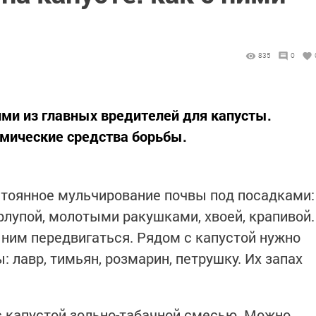
835
0
ими из главных вредителей для капусты.
имические средства борьбы.
стоянное мульчирование почвы под посадками:
рлупой, молотыми ракушками, хвоей, крапивой.
 ним передвигаться. Рядом с капустой нужно
 лавр, тимьян, розмарин, петрушку. Их запах
с капустой зольно-табачной смесью. Можно