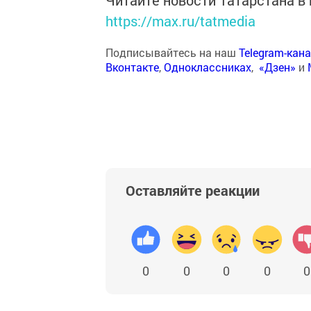
Читайте новости Татарстана 
https://max.ru/tatmedia
Подписывайтесь на наш
Telegram-кан
Вконтакте
,
Одноклассниках
,
«Дзен»
и
Оставляйте реакции
0
0
0
0
0