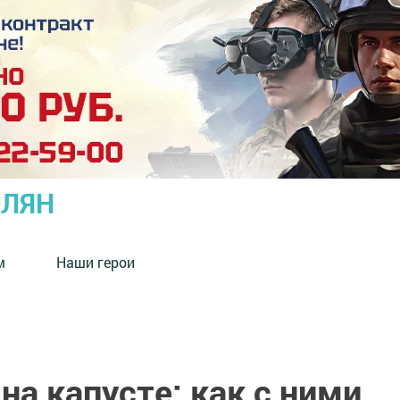
ОЛЯН
м
Наши герои
на капусте: как с ними