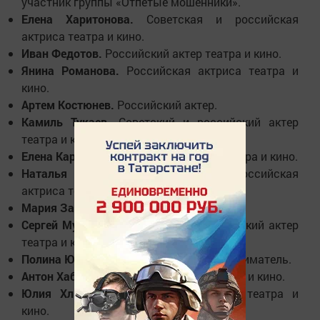
участник группы «Отпетые мошенники».
Елена Харитонова.
Советская и российская
актриса театра и кино.
Иван Федотов.
Российский актер театра и кино.
Янина Романова.
Российская актриса театра и
кино.
Артем Костюнев.
Российский актер.
Камиль Тукаев.
Советский и российский актер
театра и кино.
Елена Карпова.
Российская актриса театра и кино.
Наталья Тимонина.
Советская и российская
актриса театра и кино.
Мария Зайцева.
Российская певица.
Сергей Мучеников.
Советский и российский актер
театра и кино.
Полина Юмашева.
Российский предприниматель.
Антон Хабаров.
Российский актёр театра и кино.
Юлия Хлынина.
Российская актриса театра и
кино.