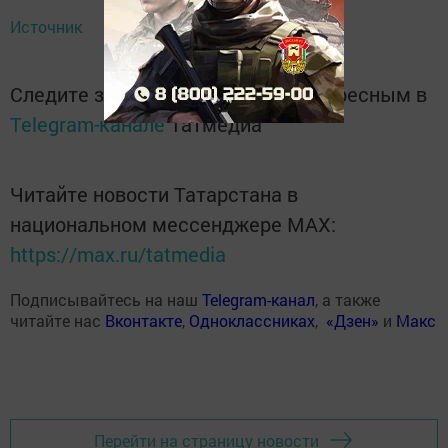
Источник
Следите за самым важным и интересным в
Telegram-канале
Татмедиа
Читайте новости Татарстана в
национальном мессенджере MАХ:
https://max.ru/tatmedia
Подписывайтесь на наш
Telegram-канал
, а также
читайте нас
Вконтакте
,
Одноклассниках
,
«Дзен»
и
Макс
Перейти на страницу новости