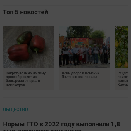
Топ 5 новостей
Закрутите лечо на зиму:
День двора в Камских
Рецепты
простой рецепт из
Полянах: как прошел
пригото
болгарского перца и
домашн
помидоров
Камски
ОБЩЕСТВО
Нормы ГТО в 2022 году выполнили 1,8
тыс. казанских студентов