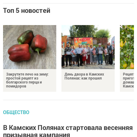
Топ 5 новостей
Закрутите лечо на зиму:
День двора в Камских
Рецепты
простой рецепт из
Полянах: как прошел
пригото
болгарского перца и
домашн
помидоров
Камски
ОБЩЕСТВО
В Камских Полянах стартовала весенняя
призывная кампания