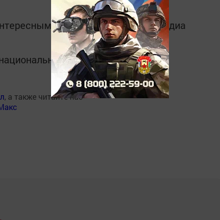
интересным в
Telegram-канале
Татмедиа
в национальном мессенджере MАХ:
ал
, а также читайте нас
Макс