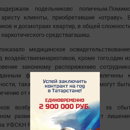
 задержали подельниковс поличным.Помим
 аресту клиенты, приобретавшие «отраву». 
ков и досмотраих квартир, в общей сложност
 наркотического средствагашиш.
оказало медицинское освидетельствование
 воздействиемнаркотиков, кроме того,один и
овение законному распоряжению сотрудник
 данным фактам, подельники привлечены 
ности, также по решению суда они могут быт
лечение от наркомании.
ков возбуждено уголовное дело, за сбы
пном размере им грозит до 20 лет лишени
па УФСКН России по РТ