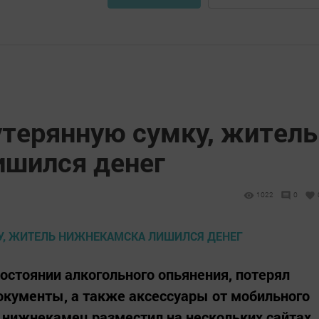
утерянную сумку, житель
шился денег
1022
0
остоянии алкогольного опьянения, потерял
документы, а также аксессуары от мобильного
 нижнекамец разместил на нескольких сайтах