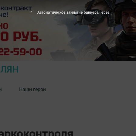
7
Автоматическое закрытие баннера через
ОЛЯН
м
Наши герои
аркоконтроля