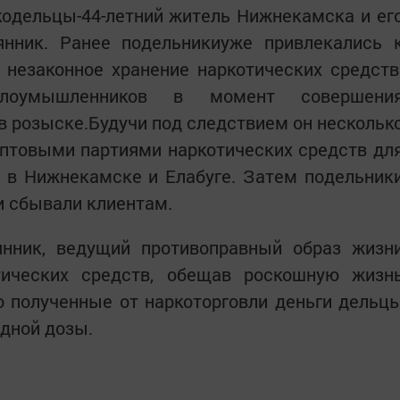
одельцы-44-летний житель Нижнекамска и ег
янник. Ранее подельникиуже привлекались 
 незаконное хранение наркотических средств
лоумышленников в момент совершени
в розыске.Будучи под следствием он нескольк
оптовыми партиями наркотических средств дл
 в Нижнекамске и Елабуге. Затем подельник
и сбывали клиентам.
нник, ведущий противоправный образ жизн
тических средств, обещав роскошную жизн
о полученные от наркоторговли деньги дельц
едной дозы.