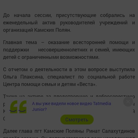
До начала сессии, присутствующие собрались на
еженедельный актив руководителей учреждений и
организаций Камских Полян.
Главная тема – оказание всесторонней помощи и
поддержки несовершеннолетних и семей, имеющих
детей с ограниченными возможностями.
С отчетом о деятельности в этом вопросе выступила
Ольга Плаксина, специалист по социальной работе
Центра помощи семьи и детям «Веста».
Также на активе за плодотворную и добросовестную
работу и в связи с юбилеем, почетной грамотой главы
А вы уже видели новое видео Tatmedia
Junior?
Камских Полян наградили директора ООО «Жилищный
Сервис» - Вячеслава Ивановича Наумова.
Cмотреть
Далее глава пгт Камские Поляны Ринат Салахутдинов