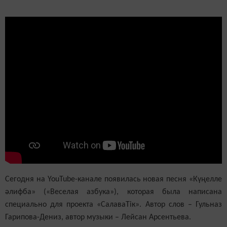
Сегодня на
YouTube
-канале появилась новая песня «Күңелле
әлифба» («Веселая азбука»), которая была написана
специально для проекта «СалаваТік». Автор слов – Гульназ
Гарипова-Дениз, автор музыки – Лейсан Арсентьева.