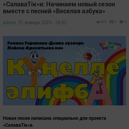
«СалаваТік»и: Начинаем новый сезон
вместе с песней «Веселая азбука»
admin,
31 января 2023 - 16:32
672
0
0
Новая песня написана специально для проекта
«СалаваТік»и.