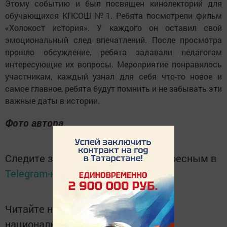
Этому событию и был посвящен кинолекторий для
обучающихся КПСОШ №1. Ребята посмотрели фильм
«Холокост история». У каждого он оставил свой
эмоциональный след впечатлений. После просмотра
прошло обсуждение, ребята задавали педагогам
интересующие их вопросы. Мероприятие понравилось
участникам, каждый узнал для себя что-то новое и
самое главное, ребята будут помнить и не забывать эти
важные даты в истории.
Фото автора
Следите за самым важным и интересным в
Telegram-канале
Татмедиа
Читайте новости Татарстана в
национальном мессенджере MАХ: