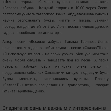
«Ихлас» журнал «Салават күпере» начинает занятия
«Веселая азбука». Каждый вторник в 10.00 через Zoom-
платформу учитель татарского языка Габдуллазянова Гульфия
научит распознавать буквы, читать и писать. Занятия
проводятся для детей от 3 до 7 лет, воспитанников детских
садов», – сообщают организаторы.
Автор песни «Веселая азбука» Гульназ Гарипова-Дениз
признается, что давно любит слушать песни «СалаваTik»ов.
«Я использую их песни на своих уроках. Мои ученики тоже
очень любят слушать и танцевать под их песни. А песня
«Веселая азбука» была написана очень легко, я
представляла себе, как Салаватики танцуют под звуки букв.
Буквы менялись, записывались куплеты. Проекту
«СалаваТік» желаю процветания и долголетия», – говорит
Гульназ Гарипова-Дениз.
Следите за самым важным и интересным в