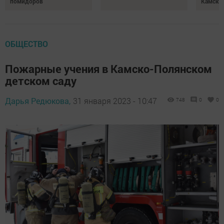
помидоров
Камски
ОБЩЕСТВО
Пожарные учения в Камско-Полянском
детском саду
Дарья Редюкова,
31 января 2023 - 10:47
748
0
0