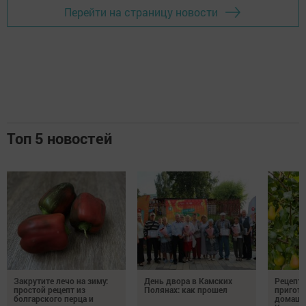
Перейти на страницу новости
Топ 5 новостей
Закрутите лечо на зиму:
День двора в Камских
Рецепты
простой рецепт из
Полянах: как прошел
пригото
болгарского перца и
домашн