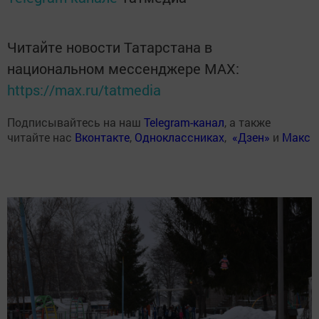
Читайте новости Татарстана в
национальном мессенджере MАХ:
https://max.ru/tatmedia
Подписывайтесь на наш
Telegram-канал
, а также
читайте нас
Вконтакте
,
Одноклассниках
,
«Дзен»
и
Макс