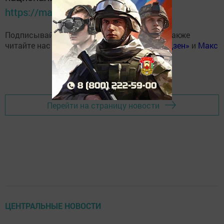
https://max.ru/tatmedia
Подписывайтесь на наш
Telegram-канал
, а также
читайте нас
Вконтакте
,
Одноклассниках
,
«Дзен»
и
Макс
Перейти на страницу новости
ЦЕНТРАЛЬНЫЕ НОВОСТИ