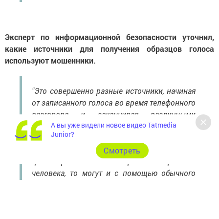
Эксперт по информационной безопасности уточнил,
какие источники для получения образцов голоса
используют мошенники.
"Это совершенно разные источники, начиная
от записанного голоса во время телефонного
разговора и заканчивая различными
А вы уже видели новое видео Tatmedia
социальными сетями, где мы часто
Junior?
выкладываем видео с собой и делимся
моментами жизни. Если речь идет о какой-то
Cмотреть
целенаправленной атаке против конкретного
человека, то могут и с помощью обычного
микрофона записать голос где-то в кафе и
так далее. Этот голос будет еще сложнее
распознать, потому что он записывается в