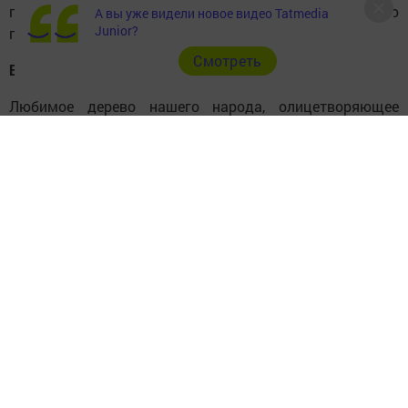
помнить, что она предпочитает влажную удобренную
А вы уже видели новое видео Tatmedia
Junior?
почву.
Cмотреть
Береза
Любимое дерево нашего народа, олицетворяющее
русскую душу, дерево необыкновенной доброты. Березу
еще называют деревом жизни и с незапамятных
времен ассоциируют с плодородием.
Считалось, что это дерево весьма капризное и
помогает только тем, кто ему понравится. Она может
защитить от нечисти, дать заряд энергии больным
людям, но сажать ее вплотную к дому не
рекомендуется.
Лучше всего посадить березку у забора или возле
калитки (предки верили, что это отведет сглаз) и
подыскать для нее влажное место, так как это дерево
любит воду. Тогда она оградит дом от порчи, поможет