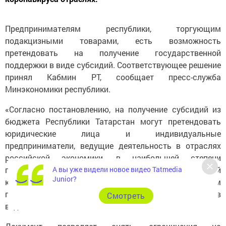
Предпринимателям республики, торгующим
подакцизными товарами, есть возможность
претендовать на получение государственной
поддержки в виде субсидий. Соответствующее решение
принял Кабмин РТ, сообщает пресс-служба
Минэкономики республики.
«Согласно постановлению, на получение субсидий из
бюджета Республики Татарстан могут претендовать
юридические лица и индивидуальные
предприниматели, ведущие деятельность в отраслях
российской экономики, в наибольшей степени
А вы уже видели новое видео Tatmedia
пострадавших от распространения новой
Junior?
коронавирусной инфекции, осуществляющие при этом
подакцизный вид деятельности», – заверили в
Cмотреть
ведомстве.