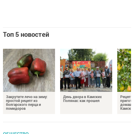
Топ 5 новостей
Закрутите лечо на зиму:
День двора в Камских
Рецепты
простой рецепт из
Полянах: как прошел
пригото
болгарского перца и
домашн
помидоров
Камски
ОБЩЕСТВО