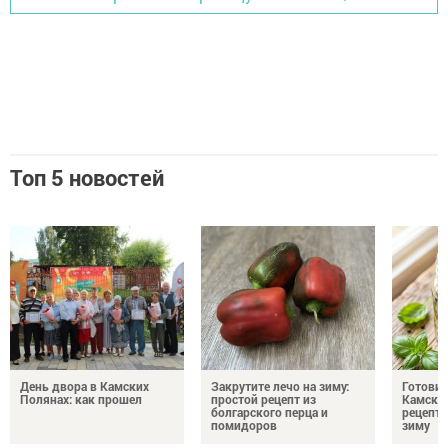
Топ 5 новостей
День двора в Камских
Закрутите лечо на зиму:
Готови
Полянах: как прошел
простой рецепт из
Камских
болгарского перца и
рецепты
помидоров
зиму