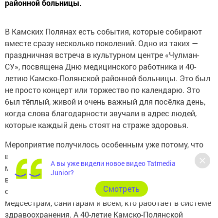
районной больницы.
В Камских Полянах есть события, которые собирают
вместе сразу несколько поколений. Одно из таких —
праздничная встреча в культурном центре «Чулман-
СУ», посвящена Дню медицинского работника и 40-
летию Камско-Полянской районной больницы. Это был
не просто концерт или торжество по календарю. Это
был тёплый, живой и очень важный для посёлка день,
когда слова благодарности звучали в адрес людей,
которые каждый день стоят на страже здоровья.
Мероприятие получилось особенным уже потому, что
в нём соединились два сильных повода. День
А вы уже видели новое видео Tatmedia
медицинского работника в России отмечают в третье
Junior?
воскресенье июня, и это торжество давно стало
Cмотреть
символом уважения к врачам, фельдшерам,
медсёстрам, санитарам и всем, кто работает в системе
здравоохранения. А 40-летие Камско-Полянской