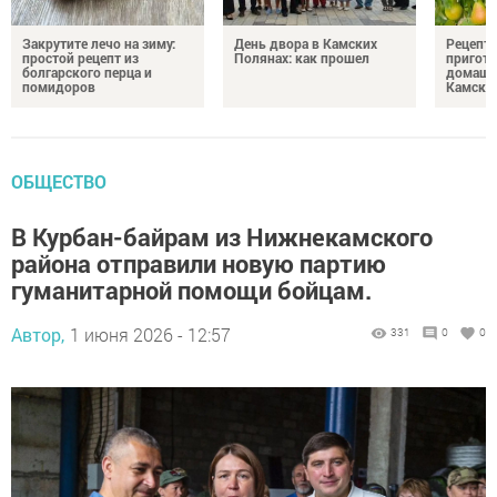
Закрутите лечо на зиму:
День двора в Камских
Рецепты
простой рецепт из
Полянах: как прошел
пригото
болгарского перца и
домашн
помидоров
Камски
ОБЩЕСТВО
В Курбан-байрам из Нижнекамского
района отправили новую партию
гуманитарной помощи бойцам.
Автор,
1 июня 2026 - 12:57
331
0
0