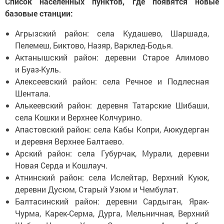
Список населённых пунктов, где появятся новые
базовые станции:
Агрызский район: села Кудашево, Шаршада,
Пелемеш, Биктово, Назяр, Варклед-Бодья.
Актанышский район: деревни Старое Алимово
и Буаз-Куль.
Алексеевский район: села Речное и Подлесная
Шентала.
Алькеевский район: деревня Татарские Шибаши,
села Кошки и Верхнее Колчурино.
Апастовский район: села Кабы Копри, Аюкудерган
и деревня Верхнее Балтаево.
Арский район: села Губурчак, Мурали, деревни
Новая Серда и Кошлауч.
Атнинский район: села Ислейтар, Верхний Куюк,
деревни Дусюм, Старый Узюм и Чембулат.
Балтасинский район: деревни Сардыган, Ярак-
Чурма, Карек-Серма, Дурга, Мельничная, Верхний