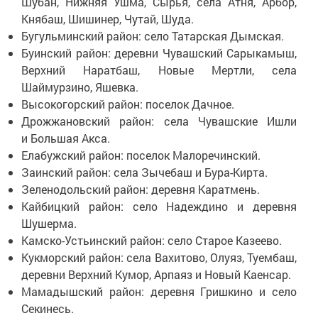
Шубан, Нижняя Ушма, Сырья, села Атня, Арбор,
Княбаш, Шишинер, Чутай, Шуда.
Бугульминский район: село Татарская Дымская.
Буинский район: деревни Чувашский Сарыкамыш,
Верхний Наратбаш, Новые Мертли, села
Шаймурзино, Яшевка.
Высокогорский район: поселок Дачное.
Дрожжановский район: села Чувашские Ишли
и Большая Акса.
Елабужский район: поселок Малоречинский.
Заинский район: села Зычебаш и Бура-Кирта.
Зеленодольский район: деревня Каратмень.
Кайбицкий район: село Надеждино и деревня
Шушерма.
Камско-Устьинский район: село Старое Казеево.
Кукморский район: села Вахитово, Олуяз, Туембаш,
деревни Верхний Кумор, Арпаяз и Новый Каенсар.
Мамадышский район: деревня Гришкино и село
Секинесь.