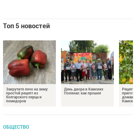
Топ 5 новостей
Закрутите лечо на зиму:
День двора в Камских
Рецепты
простой рецепт из
Полянах: как прошел
пригото
болгарского перца и
домашн
помидоров
Камски
ОБЩЕСТВО