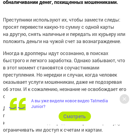
обналичивании денег, похищенных мошенниками.
Преступники используют их, чтобы замести следы:
просят перевести какую-то сумму с одной карты
на другую, снять наличные и передать их курьеру или
положить деньги на чужой счет за вознаграждение.
Иногда в дропперы идут осознанно, в поисках
быстрого и легкого заработка. Однако забывают, что
в этот момент становятся соучастниками
преступления. Но нередки и случаи, когда человек
оказывает услуги мошенникам, даже не подозревая
об этом. И к сожалению, незнание не освобождает его
от ответственности.
А вы уже видели новое видео Tatmedia
Junior?
Дропперам грозит уголовное наказание, а еще они
попадают в специальную базу Центробанка,
Cмотреть
и с 25 июля 2024 года кредитные организации будут
ограничивать им доступ к счетам и картам.