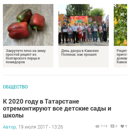
Закрутите лечо на зиму:
День двора в Камских
Рецепты
простой рецепт из
Полянах: как прошел
пригото
болгарского перца и
домашн
помидоров
Камски
ОБЩЕСТВО
К 2020 году в Татарстане
отремонтируют все детские сады и
школы
Автор,
19 июля 2017 - 13:26
1113
0
0